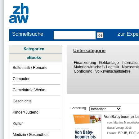
Schnellsuche
zur Expe
Kategorien
Unterkategorie
eBooks
Finanzierung
Geldanlage
Internati
Materialwirtschaft / Logistik
Nachschl
Belletristik / Romane
Controlling
Volkswirtschaftslehre
Computer
Gemeinfreie Werke
Geschichte
Sortierung
Kinder/ Jugend
Von Babyboomer bis
von:
Martina Mangelsdor
Kultur
Gabal Verlag
,
2015
EPUB, PDF, a
Format:
Medizin / Gesundheit