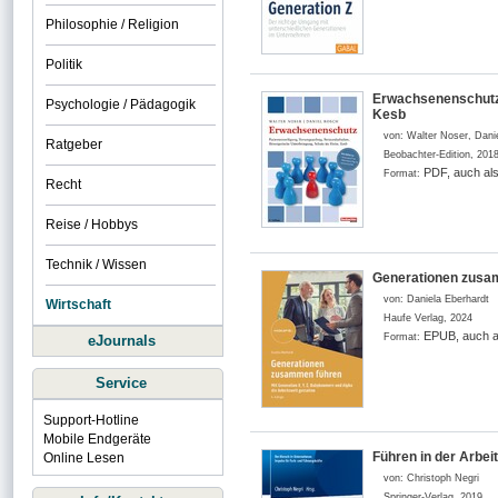
Philosophie / Religion
Politik
Erwachsenenschutz 
Psychologie / Pädagogik
Kesb
von:
Walter Noser, Dani
Ratgeber
Beobachter-Edition
,
201
PDF, auch al
Format:
Recht
Reise / Hobbys
Technik / Wissen
Generationen zusamm
von:
Daniela Eberhardt
Wirtschaft
Haufe Verlag
,
2024
EPUB, auch a
Format:
eJournals
Service
Support-Hotline
Mobile Endgeräte
Führen in der Arbeit
Online Lesen
von:
Christoph Negri
Springer-Verlag
,
2019