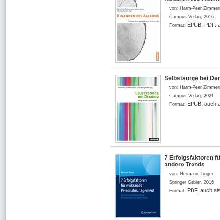
von:
Harm-Peer Zimmer
Campus Verlag
,
2016
EPUB, PDF, a
Format:
Selbstsorge bei Deme
von:
Harm-Peer Zimmerm
Campus Verlag
,
2021
EPUB, auch a
Format:
7 Erfolgsfaktoren 
andere Trends
von:
Hermann Troger
Springer Gabler
,
2016
PDF, auch al
Format: