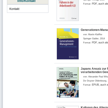
Info/Kontakt
PDF, auch al
Format:
Kontakt
Generationen-Manag
von:
Martin Klaffke
Springer Gabler
,
2014
PDF, auch al
Format:
Japans Ansatz zur F
verarbeitenden Ge
von:
Alexander Paul Wit
De Gruyter Oldenbourg
,
EPUB, auch a
Format:
Kulturen des Alterns