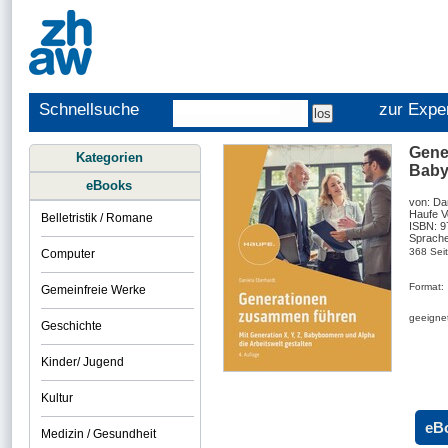
Schnellsuche
zur Expe
Gene
Kategorien
Baby
eBooks
von: Da
Haufe V
Belletristik / Romane
ISBN: 
Sprache
368 Sei
Computer
Format:
Gemeinfreie Werke
geeignet
Geschichte
Kinder/ Jugend
Kultur
eB
Medizin / Gesundheit