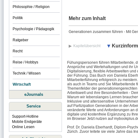
Philosophie / Religion
Politik
Mehr zum Inhalt
Psychologie / Pädagogik
Generationen zusammen führen - Mit Gene
Ratgeber
Kurzinform
Kapitelübersicht
Recht
Reise / Hobbys
Fühungspersonen führen Mitarbeitende, di
Ansprüche und Wertehaltungen und ihr Um
Digitalisierung, flexible Arbeitswelten u
Technik / Wissen
der Führung. Das Buch von Daniela Eberha
Mitarbeiterführung erfolgreich zu meistern
als auch in Teams und Sie Mitarbeitende 
Wirtschaft
Themenfelder der generationengerechten F
Arbeitswelt und ihre Besonderheiten - Dem
eJournals
Warum wir lebenslanges Lernen brauchen
Inklusive und alterssensitive Unternehmen
auf Partizipation Generationen in der Ar
Service
veränderte Werte und Anforderungen an d
digitale und kostenfreie Ergänzung zu Ihr
Support-Hotline
im Browser Jetzt nutzen auf mybookplus.
Mobile Endgeräte
Online Lesen
Prof. Dr. Daniela Eberhardt, Diplom-Psyc
Zürich. Zuvor leitete sie viele Jahre das