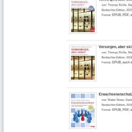
von:
Thomas Richle, Ma
Beobachter-Edition
,
201
EPUB, PDF, a
Format:
Vorsorgen, aber sich
von:
Thomas Richle, Ma
Beobachter-Edition
,
201
EPUB, auch a
Format:
Erwachsenenschutz 
von:
Walter Noser, Dani
Beobachter-Edition
,
201
EPUB, PDF, a
Format: