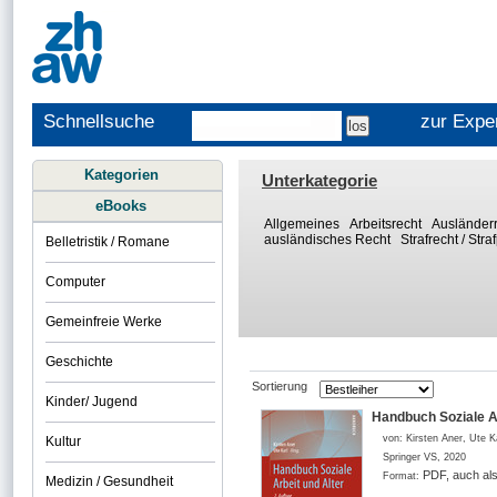
Schnellsuche
zur Expe
Kategorien
Unterkategorie
eBooks
Allgemeines
Arbeitsrecht
Ausländerr
ausländisches Recht
Strafrecht / Str
Belletristik / Romane
Computer
Gemeinfreie Werke
Geschichte
Sortierung
Kinder/ Jugend
Handbuch Soziale Ar
von:
Kirsten Aner, Ute K
Kultur
Springer VS
,
2020
PDF, auch al
Format:
Medizin / Gesundheit