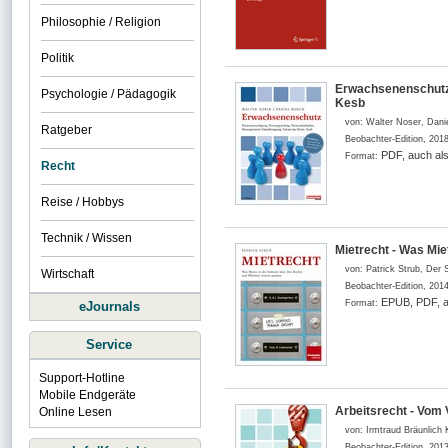
Philosophie / Religion
Politik
Erwachsenenschutz 
Psychologie / Pädagogik
Kesb
von:
Walter Noser, Dani
Ratgeber
Beobachter-Edition
,
201
PDF, auch al
Format:
Recht
Reise / Hobbys
Technik / Wissen
Mietrecht - Was Mie
von:
Patrick Strub, Der
Wirtschaft
Beobachter-Edition
,
201
EPUB, PDF, a
Format:
eJournals
Service
Support-Hotline
Mobile Endgeräte
Arbeitsrecht - Vom 
Online Lesen
von:
Irmtraud Bräunlich 
Beobachter-Edition
,
201