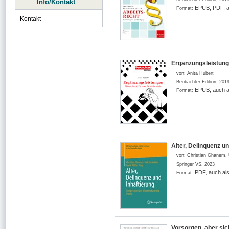
Info/Kontakt
EPUB, PDF, a
Format:
Kontakt
Ergänzungsleistunge
von:
Anita Hubert
Beobachter-Edition
,
201
EPUB, auch a
Format:
Alter, Delinquenz u
von:
Christian Ghanem, U
Springer VS
,
2023
PDF, auch al
Format:
Vorsorgen, aber sich