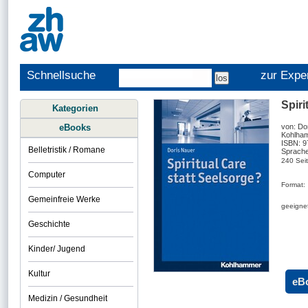
Schnellsuche
zur Expe
Spiri
Kategorien
eBooks
von: Do
Kohlham
ISBN: 
Belletristik / Romane
Sprache
240 Sei
Computer
Format:
Gemeinfreie Werke
geeignet
Geschichte
Kinder/ Jugend
Kultur
eB
Medizin / Gesundheit