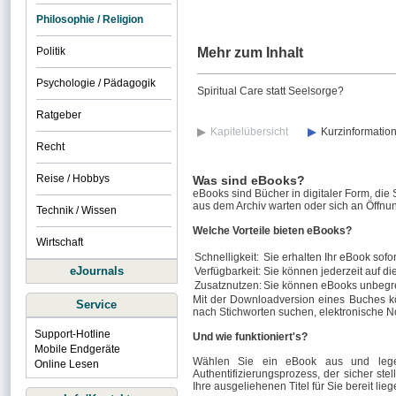
Philosophie / Religion
Politik
Mehr zum Inhalt
Psychologie / Pädagogik
Spiritual Care statt Seelsorge?
Ratgeber
Kapitelübersicht
Kurzinformatio
Recht
Reise / Hobbys
Was sind eBooks?
eBooks sind Bücher in digitaler Form, die
aus dem Archiv warten oder sich an Öffnun
Technik / Wissen
Welche Vorteile bieten eBooks?
Wirtschaft
Schnelligkeit:
Sie erhalten Ihr eBook sofor
eJournals
Verfügbarkeit:
Sie können jederzeit auf di
Zusatznutzen:
Sie können eBooks unbegre
Mit der Downloadversion eines Buches k
Service
nach Stichworten suchen, elektronische N
Support-Hotline
Und wie funktioniert's?
Mobile Endgeräte
Wählen Sie ein eBook aus und legen
Online Lesen
Authentifizierungsprozess, der sicher stel
Ihre ausgeliehenen Titel für Sie bereit lieg