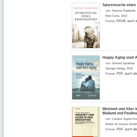
Spurensuche eines
von:
Hartmut Radebold, 
Klett-Cotta
,
2015
EPUB, auch a
Format:
Happy-Aging statt An
von:
Gerhard Sprakties
Springer-Verlag
,
2019
PDF, auch al
Format:
Weisheit und Alter 
Mailand und Paulin
von:
Caroline Sophia Kre
Walter de Gruyter Gmb
PDF, auch al
Format: