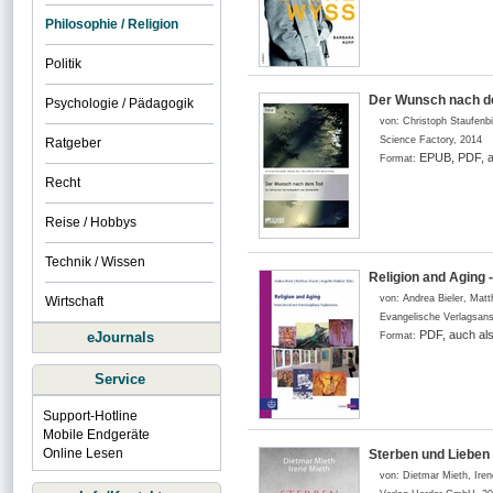
Philosophie / Religion
Politik
Der Wunsch nach dem
Psychologie / Pädagogik
von:
Christoph Staufenb
Science Factory
,
2014
Ratgeber
EPUB, PDF, a
Format:
Recht
Reise / Hobbys
Technik / Wissen
Religion and Aging -
von:
Andrea Bieler, Matt
Wirtschaft
Evangelische Verlagsans
PDF, auch al
eJournals
Format:
Service
Support-Hotline
Mobile Endgeräte
Online Lesen
Sterben und Lieben 
von:
Dietmar Mieth, Iren