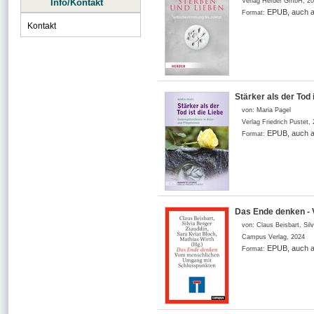
Info/Kontakt
Verlag Herder GmbH
,
20
EPUB, auch a
Format:
Kontakt
Stärker als der Tod
von:
Maria Pagel
Verlag Friedrich Pustet
,
EPUB, auch a
Format:
Das Ende denken -
von:
Claus Beisbart, Sil
Campus Verlag
,
2024
EPUB, auch a
Format: