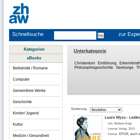
Schnellsuche
zur Expe
Kategorien
Unterkategorie
eBooks
Christentum
Einführung
Erkenntnist
Philosophiegeschichte
Seelsorge
T
Belletristik / Romane
Computer
Gemeinfreie Werke
Geschichte
Sortierung
Kinder/ Jugend
Laure Wyss - Leide
von:
Barbara Kopp
Kultur
Limmat Verlag
,
2013
EPUB, auch a
Format:
Medizin / Gesundheit