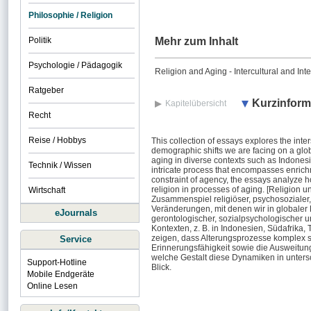
Philosophie / Religion
Politik
Mehr zum Inhalt
Psychologie / Pädagogik
Religion and Aging - Intercultural and Int
Ratgeber
Kurzinform
Kapitelübersicht
Recht
Reise / Hobbys
This collection of essays explores the inte
demographic shifts we are facing on a glob
aging in diverse contexts such as Indones
Technik / Wissen
intricate process that encompasses enrich
constraint of agency, the essays analyze how
religion in processes of aging. [Religion
Wirtschaft
Zusammenspiel religiöser, psychosozialer
Veränderungen, mit denen wir in globaler P
eJournals
gerontologischer, sozialpsychologischer 
Kontexten, z. B. in Indonesien, Südafrik
zeigen, dass Alterungsprozesse komplex s
Service
Erinnerungsfähigkeit sowie die Ausweitun
welche Gestalt diese Dynamiken in unter
Support-Hotline
Blick.
Mobile Endgeräte
Online Lesen