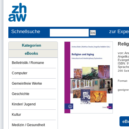
Schnellsuche
zur Expe
Relig
Kategorien
eBooks
von: And
Angelik
Evangel
Belletristik / Romane
ISBN: 
Sprache
266 Sei
Computer
Format:
Gemeinfreie Werke
geeignet
Geschichte
Kinder/ Jugend
Kultur
eB
Medizin / Gesundheit