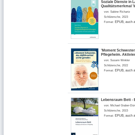
Soziale Dienste in 
Qualitätsmerkmal 'I
von:
Sabine Richartz
Schlütersche
,
2023
EPUB, auch a
Format:
'Moment Schwester, 
Pflegeheim. Aktivi
von:
Susann Winkler
Schlütersche
,
2022
EPUB, auch a
Format:
Lebensraum Bett - B
von:
Michael Graber-Dün
Schlütersche
,
2015
EPUB, auch a
Format: