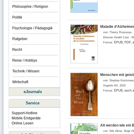
Philosophie / Religion
Politik
Maladie d'Alzheimer
Psychologie / Pädagogik
von:
Thierry Rousseau
Elsevier Health Care - 
Ratgeber
EPUB, PDF, a
Format:
Recht
Reise / Hobbys
Technik / Wissen
Menschen mit geisti
von:
Stephan Kostrzewa
Wirtschaft
Hogrefe AG
,
2020
EPUB, auch a
Format:
eJournals
Service
Support-Hotline
Mobile Endgeräte
Online Lesen
Alt werden wie ein
von:
Nils Altner, Birgit 