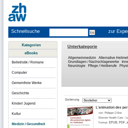
Schnellsuche
zur Expe
Kategorien
Unterkategorie
eBooks
Allgemeinmedizin
Alternative Heilm
Grundlagen / Nachschlagewerke
Inn
Belletristik / Romane
Neurologie
Pflege / Heilberufe
Physi
Computer
Gemeinfreie Werke
Geschichte
Sortierung
Kinder/ Jugend
L'animation des per
von:
Philippe Crône
Kultur
Elsevier Health Care - L
EPUB, PDF, a
Format:
Medizin / Gesundheit