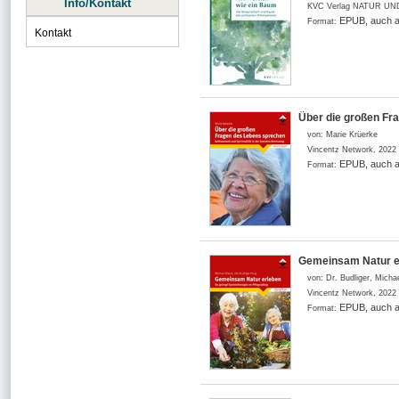
Info/Kontakt
KVC Verlag NATUR UND
EPUB, auch a
Format:
Kontakt
Über die großen Fr
von:
Marie Krüerke
Vincentz Network
,
2022
EPUB, auch a
Format:
Gemeinsam Natur e
von:
Dr. Budliger, Micha
Vincentz Network
,
2022
EPUB, auch a
Format: