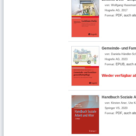
von:
Wolfgang Haseman
Hogrefe AG
,
2017
PDF, auch al
Format:
Gemeinde- und Fami
von:
Daniela Händler-Sc
Hogrefe AG
,
2023
EPUB, auch a
Format:
Wieder verfügbar ab
Handbuch Soziale Ar
von:
Kirsten Aner, Ute K
Springer VS
,
2020
PDF, auch al
Format: