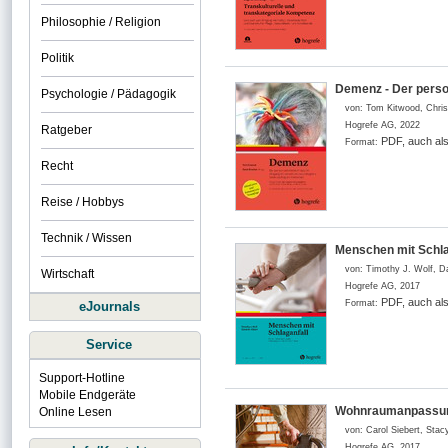
Philosophie / Religion
Politik
Demenz - Der perso
Psychologie / Pädagogik
von:
Tom Kitwood, Chris
Hogrefe AG
,
2022
Ratgeber
PDF, auch al
Format:
Recht
Reise / Hobbys
Technik / Wissen
Menschen mit Schlag
von:
Timothy J. Wolf, 
Wirtschaft
Hogrefe AG
,
2017
PDF, auch al
Format:
eJournals
Service
Support-Hotline
Mobile Endgeräte
Wohnraumanpassung 
Online Lesen
von:
Carol Siebert, Stac
Hogrefe AG
,
2017