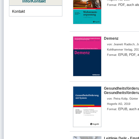
Info/Kontakt
PDF, auch al
Format:
Kontakt
Demenz
von:
Jeanett Radisch, J
Kohlhammer Verlag
,
201
EPUB, PDF, a
Format:
Gesundheitsförderu
Gesundheitsförderu
von:
Petra Kolip, Günter
Hogrefe AG
,
2019
EPUB, auch a
Format:
Leitlinie Delir - Em