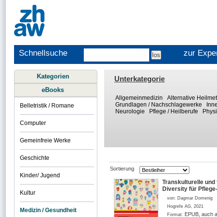
Schnellsuche
zur Expe
Kategorien
Unterkategorie
eBooks
Allgemeinmedizin
Alternative Heilm
Grundlagen / Nachschlagewerke
Inn
Belletristik / Romane
Neurologie
Pflege / Heilberufe
Physi
Computer
Gemeinfreie Werke
Geschichte
Sortierung
Kinder/ Jugend
Transkulturelle und
Diversity für Pfleg
Kultur
von:
Dagmar Domenig
Hogrefe AG
,
2021
Medizin / Gesundheit
EPUB, auch a
Format: