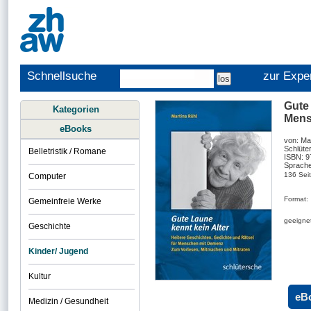
Schnellsuche
zur Expe
Gute 
Kategorien
Mens
eBooks
von: Ma
Schlüte
Belletristik / Romane
ISBN: 
Sprache
136 Sei
Computer
Format:
Gemeinfreie Werke
geeignet
Geschichte
Kinder/ Jugend
Kultur
eB
Medizin / Gesundheit