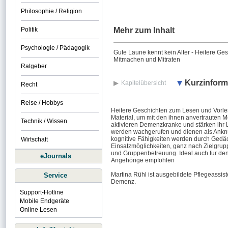
Philosophie / Religion
Politik
Mehr zum Inhalt
Psychologie / Pädagogik
Gute Laune kennt kein Alter - Heitere G
Mitmachen und Mitraten
Ratgeber
Kurzinform
Kapitelübersicht
Recht
Reise / Hobbys
Heitere Geschichten zum Lesen und Vorles
Material, um mit den ihnen anvertrauten M
Technik / Wissen
aktivieren Demenzkranke und stärken ihr L
werden wachgerufen und dienen als Anknü
kognitive Fähigkeiten werden durch Gedächt
Wirtschaft
Einsatzmöglichkeiten, ganz nach Zielgrupp
und Gruppenbetreuung. Ideal auch fur den
eJournals
Angehörige empfohlen
Martina Rühl ist ausgebildete Pflegeassist
Service
Demenz.
Support-Hotline
Mobile Endgeräte
Online Lesen