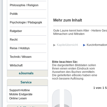
Philosophie / Religion
Politik
Mehr zum Inhalt
Psychologie / Pädagogik
Gute Laune kennt kein Alter - Heitere G
Ratgeber
Mitmachen und Mitraten
Recht
Kapitelübersicht
Kurzinformatio
Reise / Hobbys
Technik / Wissen
Bitte beachten Sie:
Die dargestellten Bilddaten sollen
Wirtschaft
Ihnen einen ersten Eindruck vom
Aussehen des Buches vermitteln.
eJournals
Die gelieferten eBooks haben eine
noch bessere Auflösung.
Service
1 von: 1 S
Support-Hotline
Mobile Endgeräte
Online Lesen