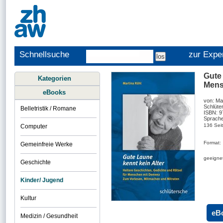
Schnellsuche
zur Expe
Gute 
Kategorien
Mens
eBooks
von: Ma
Schlüte
Belletristik / Romane
ISBN: 
Sprache
136 Sei
Computer
Format:
Gemeinfreie Werke
geeignet
Geschichte
Kinder/ Jugend
Kultur
eB
Medizin / Gesundheit