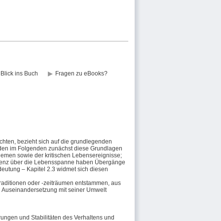
Blick ins Buch
Fragen zu eBooks?
chten, bezieht sich auf die grundlegenden
rden im Folgenden zunächst diese Grundlagen
hemen sowie der kritischen Lebensereignisse;
lienz über die Lebensspanne haben Übergänge
edeutung –
Kapitel 2.3
widmet sich diesen
traditionen oder -zeiträumen entstammen, aus
en Auseinandersetzung mit seiner Umwelt
rungen und Stabilitäten des Verhaltens und