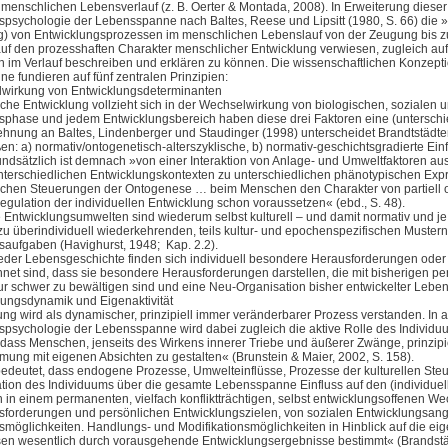
menschlichen Lebensverlauf (z. B. Oerter & Montada, 2008). In Erweiterung dieser 
spsychologie der Lebensspanne nach Baltes, Reese und Lipsitt (1980, S. 66) die 
g) von Entwicklungsprozessen im menschlichen Lebenslauf von der Zeugung bis 
auf den
prozess
haften Charakter menschlicher Entwicklung verwiesen, zugleich auf
n
im Verlauf beschreiben und erklären zu können. Die wissenschaftlichen Konzepti
ne fundieren auf
fünf zentrale
n
Prinzipien
:
wirkung von Entwicklungsdeterminanten
 Entwicklung vollzieht sich in der Wechselwirkung von biologischen, sozialen u
sphase und jedem Entwicklungsbereich haben diese drei Faktoren eine (unterschi
g an Baltes, Lindenberger und Staudinger (1998) unterscheidet Brandtstädter (
en: a) normativ/ontogenetisch-alterszyklische, b) normativ-geschichtsgradierte Ei
sätzlich ist demnach »von einer Interaktion von Anlage- und Umweltfaktoren a
nterschiedlichen Entwicklungskontexten zu unterschiedlichen phänotypischen Expre
schen Steuerungen der Ontogenese … beim Menschen den Charakter von partiell o
gulation der individuellen Entwicklung schon voraussetzen« (ebd., S. 48).
ntwicklungsumwelten sind wiederum selbst kulturell – und damit normativ und je
zu überindividuell wiederkehrenden, teils kultur- und epochenspezifischen Muste
saufgaben (Havighurst, 1948;
Kap. 2.2
).
der Lebensgeschichte finden sich individuell besondere Herausforderungen oder 
net sind, dass sie besondere Herausforderungen darstellen, die mit bisherigen p
nur schwer zu bewältigen sind und eine Neu-Organisation bisher entwickelter Leben
lungsdynamik und Eigenaktivität
 wird als dynamischer, prinzipiell immer veränderbarer Prozess verstanden. In al
spsychologie der Lebensspanne wird dabei zugleich die aktive Rolle des Individuu
 dass Menschen, jenseits des Wirkens innerer Triebe und äußerer Zwänge, prinzipiel
mung mit eigenen Absichten zu gestalten« (Brunstein & Maier, 2002, S. 158).
et, dass endogene Prozesse, Umwelteinflüsse, Prozesse der kulturellen Steu
ation des Individuums über die gesamte Lebensspanne Einfluss auf den (individue
ch in einem permanenten, vielfach konfliktträchtigen, selbst entwicklungsoffenen We
sforderungen und persönlichen Entwicklungszielen, von sozialen Entwicklungsang
smöglichkeiten. Handlungs- und Modifikationsmöglichkeiten in Hinblick auf die ei
n wesentlich durch vorausgehende Entwicklungsergebnisse bestimmt« (Brandstätte