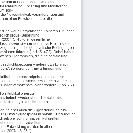
Definition ist der Gegenstand einer
»Beschreibung, Erklärung und Modifikation
zum Tod«.
 die Notwendigkeit,
Veränderungen und
onen einer Entwicklung über die
nd individuell-psychischen Faktoren
3
. In jeder
edlich große) Bedeutung.
2007, S. 45) drei wesentliche
nflüsse sowie c) »non-normative Ereignisse«.
uszugehen; gleiche genotypische Bedingungen
ssionen führen« (ebd., S. 47 f.). Dabei haben
ffenen Programmen, die eine soziale und
 geschichtsbezogen – geformt: Es kommt im
rn von Anforderungen, Erwartungen und
kritische Lebensereignisse, die dadurch
ersonalen und sozialen Ressourcen zunächst
s- oder Verhaltensmuster erfordern (
Kap. 2.2
).
len Publikationen zur
ms betont: »Federführend ist dabei die
l in der Lage sind, ihr Leben in
erung aber auch die Eigensteuerung bzw.
llen) Entwicklungsprozess haben: »Entwicklung
chselspiel von normativen kulturellen
eboten und individuellen
gene Entwicklung werden in allen
r, 2007a, S. 36 f.).