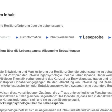
m Inhalt
und Resilienzförderung über die Lebensspanne
Leseprobe
bersicht
Kurzinformation
Inhaltsverzeichnis
z über die Lebensspanne: Allgemeine Betrachtungen
 die Entwicklung und Manifestierung der Resilienz über die Lebensspanne zu betra
e und Prinzipien der Entwicklungspsychologie über die Lebensspanne. Daher we
. Mit dieser Thematik verbunden sind das Konzept der Entwicklungsaufgaben und -t
 in
Kapitel 2.2
näher eingegangen. Bei der Betrachtung von Entwicklung und Resi
twicklungsabschnitten oder Entwicklungsumwelten/-systemen eine besondere B
.
erweisen diese verschiedenen Zugänge, die z. T. aus unterschiedlichen Forschungs
erspektiven auf den gleichen Gegenstand: Das Individuum, dass sich in der aktiv
) Herausforderungen stellt und sie zu bewältigen versucht.
klungspsychologie über die Lebensspanne
psychologie befasst sich im Allgemeinen mit intra- und interindividuellen Verände