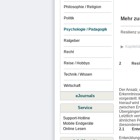
Philosophie / Religion
Politik
Mehr zu
Psychologie / Pädagogik
Resilienz 
Ratgeber
Kapitelü
Recht
Reise / Hobbys
2 Resilien
Technik / Wissen
Wirtschaft
Der Ansatz,
Erkenntniss
eJournals
vorgestellt
hierauf wird
zwischen En
Service
Übergängen
Letztlich v
Support-Hotline
ähnlichen P
Mobile Endgeräte
(besonderen
Online Lesen
2.1 Entwic
Entwicklungs