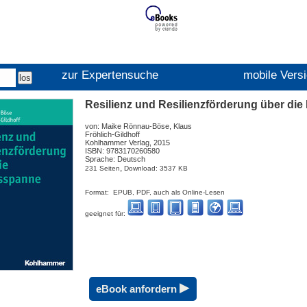
zur Expertensuche
mobile Vers
Resilienz und Resilienzförderung über di
von: Maike Rönnau-Böse, Klaus
Fröhlich-Gildhoff
Kohlhammer Verlag, 2015
ISBN: 9783170260580
Sprache: Deutsch
,
231 Seiten
Download: 3537 KB
Format: EPUB, PDF, auch als Online-Lesen
geeignet für:
▸
eBook anfordern