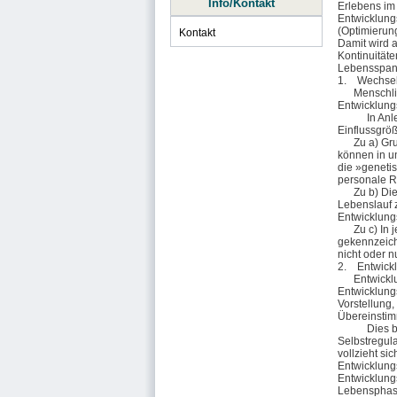
Info/Kontakt
Erlebens im 
Entwicklung
(Optimierun
Kontakt
Damit wird 
Kontinuitäte
Lebensspan
1.
Wechsel
Menschliche
Entwicklung
In Anlehnun
Einflussgröß
Zu a) Grund
können in u
die »geneti
personale Re
Zu b) Die E
Lebenslauf 
Entwicklung
Zu c) In je
gekennzeich
nicht oder 
2.
Entwick
Entwicklung
Entwicklung
Vorstellung,
Übereinstim
Dies bedeut
Selbstregul
vollzieht si
Entwicklung
Entwicklung
Lebensphase