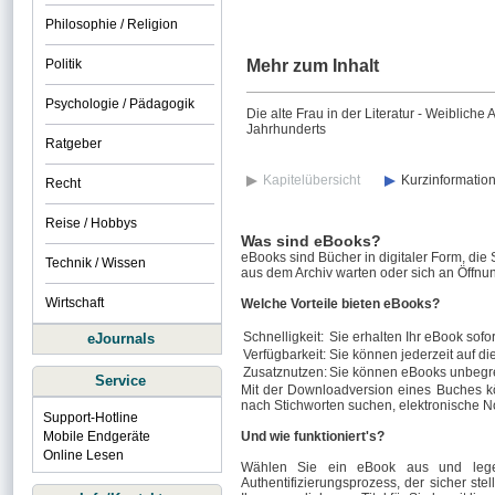
Philosophie / Religion
Politik
Mehr zum Inhalt
Psychologie / Pädagogik
Die alte Frau in der Literatur - Weiblich
Jahrhunderts
Ratgeber
Kapitelübersicht
Kurzinformatio
Recht
Reise / Hobbys
Was sind eBooks?
eBooks sind Bücher in digitaler Form, die
Technik / Wissen
aus dem Archiv warten oder sich an Öffnun
Wirtschaft
Welche Vorteile bieten eBooks?
Schnelligkeit:
Sie erhalten Ihr eBook sofor
eJournals
Verfügbarkeit:
Sie können jederzeit auf di
Zusatznutzen:
Sie können eBooks unbegre
Service
Mit der Downloadversion eines Buches k
nach Stichworten suchen, elektronische N
Support-Hotline
Mobile Endgeräte
Und wie funktioniert's?
Online Lesen
Wählen Sie ein eBook aus und legen
Authentifizierungsprozess, der sicher stel