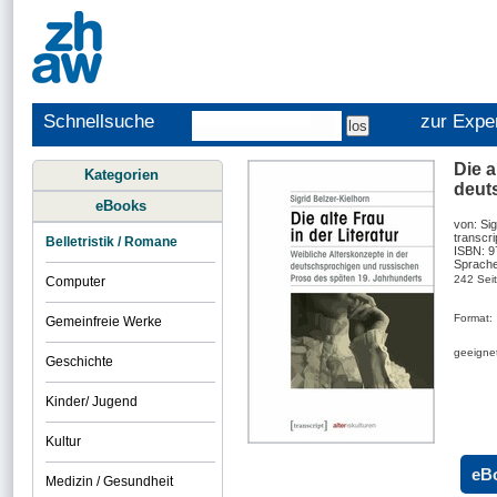
Schnellsuche
zur Expe
Die a
Kategorien
deut
eBooks
von: Sig
transcri
Belletristik / Romane
ISBN: 
Sprache
242 Sei
Computer
Format:
Gemeinfreie Werke
geeignet
Geschichte
Kinder/ Jugend
Kultur
eB
Medizin / Gesundheit