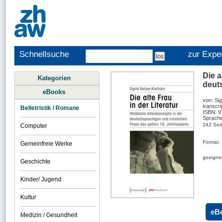
Schnellsuche
zur Expe
Die a
Kategorien
deut
eBooks
von: Sig
transcri
Belletristik / Romane
ISBN: 
Sprache
242 Sei
Computer
Format:
Gemeinfreie Werke
geeignet
Geschichte
Kinder/ Jugend
Kultur
eB
Medizin / Gesundheit