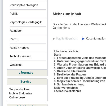
Philosophie / Religion
Politik
Mehr zum Inhalt
Psychologie / Pädagogik
Die alte Frau in der Literatur - Weiblich
Jahrhunderts
Ratgeber
Kapitelübersicht
Kurzinformatio
Recht
Reise / Hobbys
Inhaltsverzeichnis
Dank
Technik / Wissen
1. Forschungsstand, Ziele und Method
2. Untersuchungsgegenstand und Tex
3. Vier alte Frauenfiguren aus Eduard
Wirtschaft
4. Anton ?echov: »Eine langweilige Ge
5. Drei laute alte Frauen
eJournals
6. Drei leise alte Frauen
7. Eine alte Frau sein: Damals und Heu
8. Möglichkeiten der Überwindung von
Service
9. Schlussbetrachtung
Siglenverzeichnis
Support-Hotline
Literaturverzeichnis
Mobile Endgeräte
Online Lesen