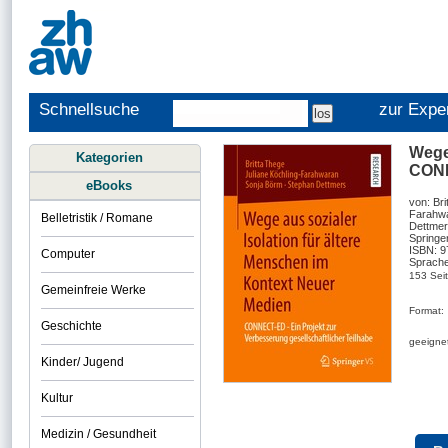
Schnellsuche
zur Expe
Wege 
Kategorien
CONN
eBooks
von: Bri
Farahwa
Belletristik / Romane
Dettme
Springe
ISBN: 
Computer
Sprache
153 Sei
Gemeinfreie Werke
Format:
Geschichte
geeignet
Kinder/ Jugend
Kultur
Medizin / Gesundheit