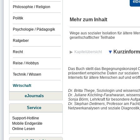
eB
Philosophie / Religion
Politik
Mehr zum Inhalt
Psychologie / Pädagogik
Wege aus sozialer Isolation für ältere 
gesellschaftlicher Teilhabe
Ratgeber
Kurzinform
Recht
Kapitelübersicht
Reise / Hobbys
Das Buch stellt das Begegnungskonzept C
präsentiert empirische Daten zur soziale
Technik / Wissen
Internets für ältere Menschen auf und erö
Wirtschaft
Dr. Britta Thege
, Soziologin und wissenscha
Dr. Juliane Köchling-Farahwaran
, wissens
eJournals
Sonja Börm,
Lehrkraft für besondere Aufg
Dr. Stephan Dettmers
, Professor am Fachb
Service
Netzwerkanalysen und soziale Diagnostik
Support-Hotline
Mobile Endgeräte
Online Lesen