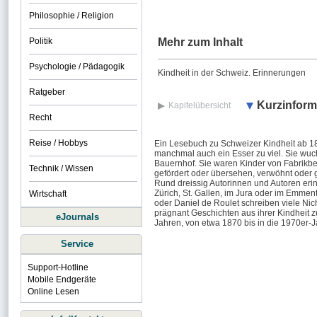
Philosophie / Religion
Politik
Mehr zum Inhalt
Psychologie / Pädagogik
Kindheit in der Schweiz. Erinnerungen
Ratgeber
Kurzinform
Kapitelübersicht
Recht
Reise / Hobbys
Ein Lesebuch zu Schweizer Kindheit ab 18
manchmal auch ein Esser zu viel. Sie wuchs
Bauernhof. Sie waren Kinder von Fabrikbesi
Technik / Wissen
gefördert oder übersehen, verwöhnt oder 
Rund dreissig Autorinnen und Autoren erinn
Zürich, St. Gallen, im Jura oder im Emme
Wirtschaft
oder Daniel de Roulet schreiben viele Nic
prägnant Geschichten aus ihrer Kindheit z
eJournals
Jahren, von etwa 1870 bis in die 1970er-J
Service
Support-Hotline
Mobile Endgeräte
Online Lesen