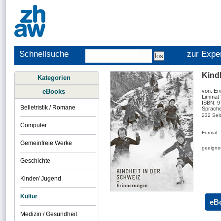
Schnellsuche
zur Expe
Kind
Kategorien
eBooks
von: Er
Limmat 
ISBN: 
Belletristik / Romane
Sprache
232 Sei
Computer
Format:
Gemeinfreie Werke
geeignet
Geschichte
Kinder/ Jugend
Kultur
eB
Medizin / Gesundheit