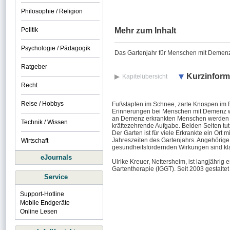
Philosophie / Religion
Politik
Mehr zum Inhalt
Psychologie / Pädagogik
Das Gartenjahr für Menschen mit Demenz
Ratgeber
Kurzinform
Kapitelübersicht
Recht
Reise / Hobbys
Fußstapfen im Schnee, zarte Knospen im Fr
Erinnerungen bei Menschen mit Demenz w
an Demenz erkrankten Menschen werden zu
Technik / Wissen
kräftezehrende Aufgabe. Beiden Seiten tut
Der Garten ist für viele Erkrankte ein Or
Jahreszeiten des Gartenjahrs. Angehörige
Wirtschaft
gesundheitsfördernden Wirkungen sind klar
eJournals
Ulrike Kreuer, Nettersheim, ist langjährig
Gartentherapie (IGGT). Seit 2003 gestalte
Service
Support-Hotline
Mobile Endgeräte
Online Lesen