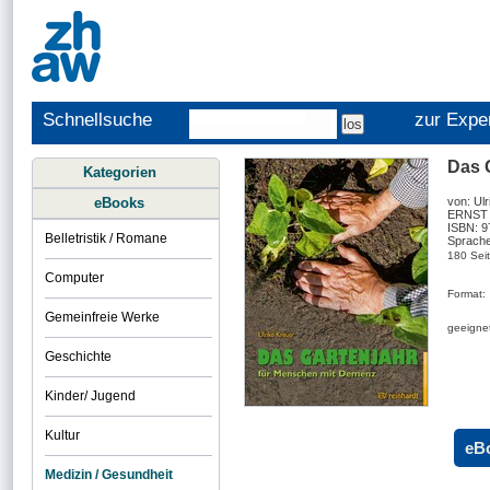
Schnellsuche
zur Expe
Das 
Kategorien
eBooks
von: Ul
ERNST 
ISBN: 
Belletristik / Romane
Sprache
180 Sei
Computer
Format:
Gemeinfreie Werke
geeignet
Geschichte
Kinder/ Jugend
Kultur
eB
Medizin / Gesundheit