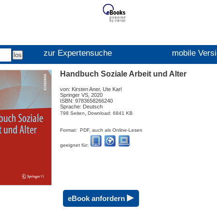
zur Expertensuche
mobile Vers
Handbuch Soziale Arbeit und Alter
von: Kirsten Aner, Ute Karl
Springer VS, 2020
ISBN: 9783658266240
Sprache: Deutsch
,
798 Seiten
Download: 6841 KB
Format: PDF, auch als Online-Lesen
geeignet für:
▸
eBook anfordern