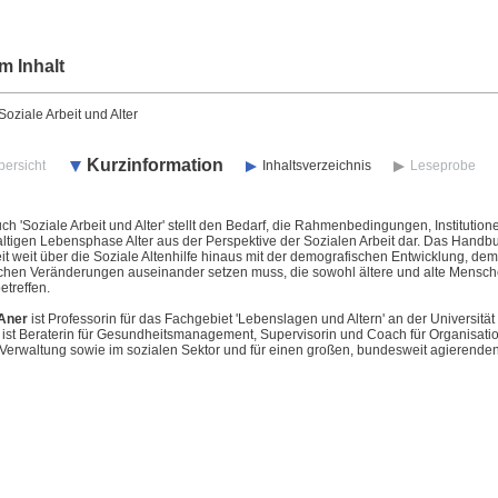
m Inhalt
ziale Arbeit und Alter
Kurzinformation
bersicht
Inhaltsverzeichnis
Leseprobe
h 'Soziale Arbeit und Alter' stellt den Bedarf, die Rahmenbedingungen, Instituti
altigen Lebensphase Alter aus der Perspektive der Sozialen Arbeit dar. Das Handb
it weit über die Soziale Altenhilfe hinaus mit der demografischen Entwicklung, de
ischen Veränderungen auseinander setzen muss, die sowohl ältere und alte Mensche
etreffen.
 Aner
ist Professorin für das Fachgebiet 'Lebenslagen und Altern' an der Universität
ist Beraterin für Gesundheitsmanagement, Supervisorin und Coach für Organisatio
 Verwaltung sowie im sozialen Sektor und für einen großen, bundesweit agierenden D