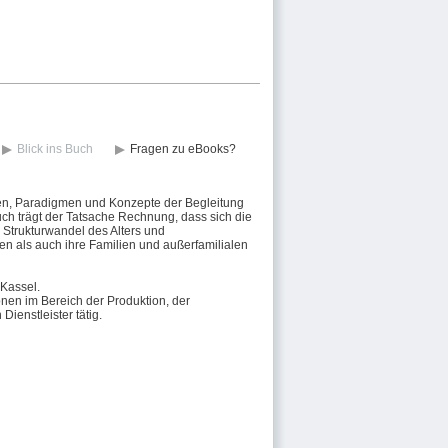
Blick ins Buch
Fragen zu eBooks?
onen, Paradigmen und Konzepte der Begleitung
uch trägt der Tatsache Rechnung, dass sich die
m Strukturwandel des Alters und
n als auch ihre Familien und außerfamilialen
 Kassel.
nen im Bereich der Produktion, der
ienstleister tätig.