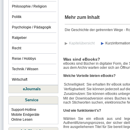
Philosophie / Religion
Politik
Mehr zum Inhalt
Psychologie / Pädagogik
Die Geschichte der getrennten Wege - 
Ratgeber
Kapitelübersicht
Kurzinformatio
Recht
Reise / Hobbys
Was sind eBooks?
eBooks sind Bücher in digitaler Form, die
aus dem Archiv warten oder sich an Öffnun
Technik / Wissen
Welche Vorteile bieten eBooks?
Wirtschaft
Schnelligkeit:
Sie erhalten Ihr eBook sofor
eJournals
Verfügbarkeit:
Sie können jederzeit auf di
Zusatznutzen:
Sie können eBooks unbegre
Mit der Downloadversion eines Buches k
Service
nach Stichworten suchen, elektronische N
Support-Hotline
Und wie funktioniert's?
Mobile Endgeräte
Wählen Sie ein eBook aus und legen
Online Lesen
Authentifizierungsprozess, der sicher stel
Ihre ausgeliehenen Titel für Sie bereit lieg