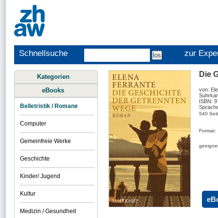
Schnellsuche
zur Expe
Die 
Kategorien
eBooks
von: El
Suhrka
ISBN: 
Belletristik / Romane
Sprache
540 Sei
Computer
Format:
Gemeinfreie Werke
geeignet
Geschichte
Kinder/ Jugend
Kultur
eB
Medizin / Gesundheit