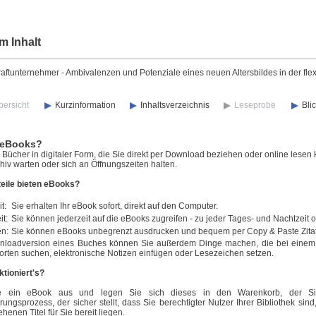
m Inhalt
raftunternehmer - Ambivalenzen und Potenziale eines neuen Altersbildes in der flex
bersicht
Kurzinformation
Inhaltsverzeichnis
Leseprobe
Bli
 eBooks?
Bücher in digitaler Form, die Sie direkt per Download beziehen oder online lesen 
iv warten oder sich an Öffnungszeiten halten.
eile bieten eBooks?
t:
Sie erhalten Ihr eBook sofort, direkt auf den Computer.
it:
Sie können jederzeit auf die eBooks zugreifen - zu jeder Tages- und Nachtzeit 
en:
Sie können eBooks unbegrenzt ausdrucken und bequem per Copy & Paste Zita
nloadversion eines Buches können Sie außerdem Dinge machen, die bei einem n
orten suchen, elektronische Notizen einfügen oder Lesezeichen setzen.
ktioniert's?
e ein eBook aus und legen Sie sich dieses in den Warenkorb, der Sie
erungsprozess, der sicher stellt, dass Sie berechtigter Nutzer Ihrer Bibliothek si
ehenen Titel für Sie bereit liegen.