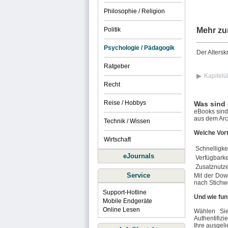
Philosophie / Religion
Politik
Mehr zu
Psychologie / Pädagogik
Der Altersk
Ratgeber
Kapitelü
Recht
Reise / Hobbys
Was sind
eBooks sind 
aus dem Arch
Technik / Wissen
Welche Vort
Wirtschaft
Schnelligkei
eJournals
Verfügbarke
Zusatznutz
Service
Mit der Dow
nach Stichw
Support-Hotline
Und wie fun
Mobile Endgeräte
Online Lesen
Wählen Si
Authentifizi
Ihre ausgeli