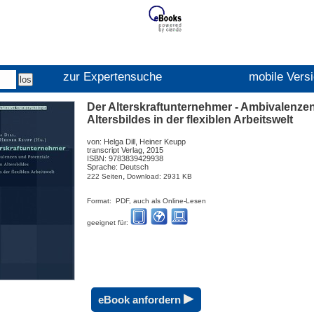
zur Expertensuche
mobile Vers
Der Alterskraftunternehmer - Ambivalenze
Altersbildes in der flexiblen Arbeitswelt
von: Helga Dill, Heiner Keupp
transcript Verlag, 2015
ISBN: 9783839429938
Sprache: Deutsch
,
222 Seiten
Download: 2931 KB
Format: PDF, auch als Online-Lesen
geeignet für:
▸
eBook anfordern