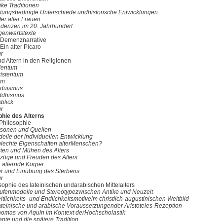
ike Traditionen
ttungsbedingte Unterschiede undhistorische Entwicklungen
der alter Frauen
ndenzen im 20. Jahrhundert
genwartstexte
 Demenznarrative
 Ein alter Picaro
ur
nd Altern in den Religionen
dentum
ristentum
am
nduismus
ddhismus
blick
ur
ophie des Alterns
 Philosophie
rsonen und Quellen
elle der individuellen Entwicklung
hlechte Eigenschaften alterMenschen?
sten und Mühen des Alters
rzüge und Freuden des Alters
 alternde Körper
ter und Einübung des Sterbens
ur
sophie des lateinischen undarabischen Mittelalters
tufenmodelle und Stereotypezwischen Antike und Neuzeit
itlichkeits- und Endlichkeitsmotiveim christlich-augustinischen Weltbild
ateinische und arabische Voraussetzungender Aristoteles-Rezeption
homas von Aquin im Kontext derHochscholastik
nte und die spätere Tradition