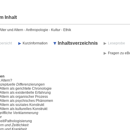
m Inhalt
ter und Altern - Anthropologie - Kultur - Ethik
Inhaltsverzeichnis
bersicht
Kurzinformation
Leseprobe
Fragen zu eB
gen
 Altern?
nzeptuelle Differenzierungen
 Altern als gerichtete Chronologie
 Altern als existentielle Erfahrung
 Altern als organischer Prozess
 Altern als psychisches Phänomen
 Altern als soziales Konstrukt
 Altern als kulturelles Konstrukt
griffliche Verklammerung
ur
eit/Pathologisierung
ern und Zeitlichkeit
ern und Krankheit