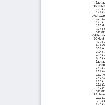
Literat
19 Irrever
19.1 D
19.2 D
desindivi
19.3 D
19.4 Ir
19.5 Rü
19.6 E
Literat
V Alternd
20 Haut
20.1 H
20.2 Al
20.3 H
20.4 H
20.5 H
20.6 P
Literat
21 Ortho
21.1 Di
21.2 N
21.3 A
21.4 V
21.5 Fr
21.6 D
21.7 In
Literat
22 Neur
22.1 D
22.2 E
22.3 D