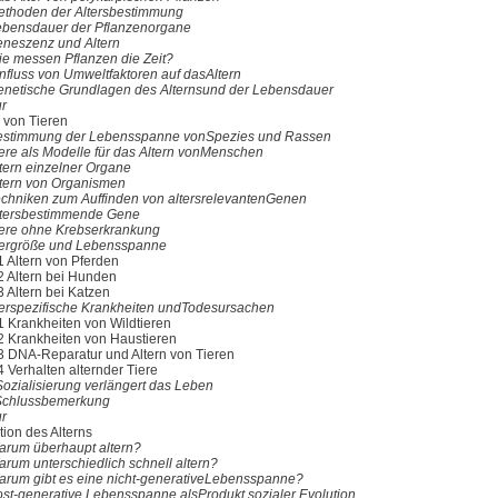
ethoden der Altersbestimmung
ebensdauer der Pflanzenorgane
eneszenz und Altern
ie messen Pflanzen die Zeit?
nfluss von Umweltfaktoren auf dasAltern
enetische Grundlagen des Alternsund der Lebensdauer
ur
n von Tieren
estimmung der Lebensspanne vonSpezies und Rassen
iere als Modelle für das Altern vonMenschen
ltern einzelner Organe
ltern von Organismen
echniken zum Auffinden von altersrelevantenGenen
ltersbestimmende Gene
iere ohne Krebserkrankung
iergröße und Lebensspanne
1 Altern von Pferden
2 Altern bei Hunden
3 Altern bei Katzen
ierspezifische Krankheiten undTodesursachen
1 Krankheiten von Wildtieren
2 Krankheiten von Haustieren
3 DNA-Reparatur und Altern von Tieren
4 Verhalten alternder Tiere
Sozialisierung verlängert das Leben
Schlussbemerkung
ur
tion des Alterns
arum überhaupt altern?
arum unterschiedlich schnell altern?
arum gibt es eine nicht-generativeLebensspanne?
ost-generative Lebensspanne alsProdukt sozialer Evolution