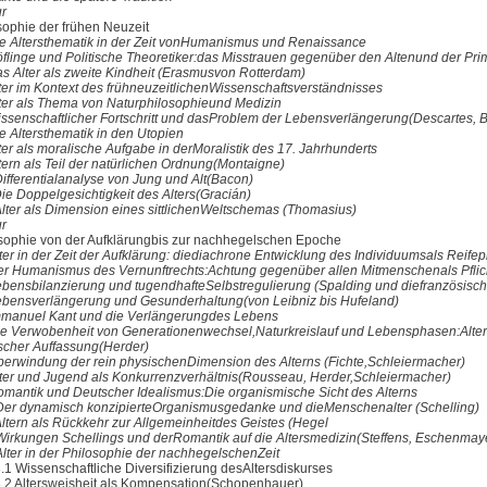
ur
sophie der frühen Neuzeit
ie Altersthematik in der Zeit vonHumanismus und Renaissance
öflinge und Politische Theoretiker:das Misstrauen gegenüber den Altenund der Pri
as Alter als zweite Kindheit (Erasmusvon Rotterdam)
lter im Kontext des frühneuzeitlichenWissenschaftsverständnisses
lter als Thema von Naturphilosophieund Medizin
issenschaftlicher Fortschritt und dasProblem der Lebensverlängerung(Descartes, 
e Altersthematik in den Utopien
ter als moralische Aufgabe in derMoralistik des 17. Jahrhunderts
tern als Teil der natürlichen Ordnung(Montaigne)
ifferentialanalyse von Jung und Alt(Bacon)
ie Doppelgesichtigkeit des Alters(Gracián)
Alter als Dimension eines sittlichenWeltschemas (Thomasius)
ur
sophie von der Aufklärungbis zur nachhegelschen Epoche
ter in der Zeit der Aufklärung: diediachrone Entwicklung des Individuumsals Reife
er Humanismus des Vernunftrechts:Achtung gegenüber allen Mitmenschenals Pflic
ebensbilanzierung und tugendhafteSelbstregulierung (Spalding und diefranzösisc
ebensverlängerung und Gesunderhaltung(von Leibniz bis Hufeland)
mmanuel Kant und die Verlängerungdes Lebens
ie Verwobenheit von Generationenwechsel,Naturkreislauf und Lebensphasen:Alte
scher Auffassung(Herder)
berwindung der rein physischenDimension des Alterns (Fichte,Schleiermacher)
lter und Jugend als Konkurrenzverhältnis(Rousseau, Herder,Schleiermacher)
omantik und Deutscher Idealismus:Die organismische Sicht des Alterns
Der dynamisch konzipierteOrganismusgedanke und dieMenschenalter (Schelling)
Altern als Rückkehr zur Allgemeinheitdes Geistes (Hegel
Wirkungen Schellings und derRomantik auf die Altersmedizin(Steffens, Eschenmay
Alter in der Philosophie der nachhegelschenZeit
.1 Wissenschaftliche Diversifizierung desAltersdiskurses
.2 Altersweisheit als Kompensation(Schopenhauer)