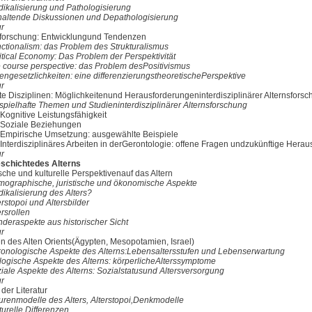
dikalisierung und Pathologisierung
haltende Diskussionen und Depathologisierung
ur
sforschung: Entwicklungund Tendenzen
nctionalism: das Problem des Strukturalismus
itical Economy: Das Problem der Perspektivität
e course perspective: das Problem desPositivismus
engesetzlichkeiten: eine differenzierungstheoretischePerspektive
ur
te Disziplinen: Möglichkeitenund Herausforderungeninterdisziplinärer Alternsfors
spielhafte Themen und Studieninterdisziplinärer Alternsforschung
 Kognitive Leistungsfähigkeit
 Soziale Beziehungen
 Empirische Umsetzung: ausgewählte Beispiele
 Interdisziplinäres Arbeiten in derGerontologie: offene Fragen undzukünftige Hera
ur
geschichtedes Alterns
ische und kulturelle Perspektivenauf das Altern
mographische, juristische und ­ökonomische Aspekte
ikalisierung des Alters?
erstopoi und Altersbilder
ersrollen
nderaspekte aus historischer Sicht
ur
en des Alten Orients(Ägypten, Mesopotamien, Israel)
ronologische Aspekte des Alterns:Lebensaltersstufen und Lebenserwartung
ologische Aspekte des Alterns: körperlicheAlterssymptome
iale Aspekte des Alterns: Sozialstatusund Altersversorgung
ur
n der Literatur
gurenmodelle des Alters, Alterstopoi,Denkmodelle
turelle Differenzen