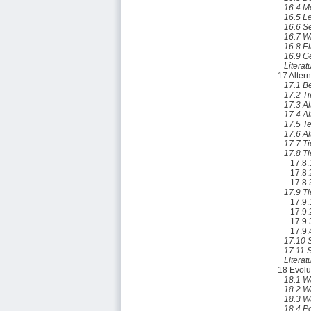
16.4 M
16.5 L
16.6 S
16.7 W
16.8 Ei
16.9 G
Literat
17 Alter
17.1 B
17.2 T
17.3 A
17.4 A
17.5 T
17.6 A
17.7 T
17.8 T
17.8.
17.8.
17.8.
17.9 T
17.9.
17.9.
17.9.
17.9.
17.10 
17.11 
Literat
18 Evolu
18.1 W
18.2 W
18.3 W
18.4 P