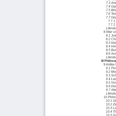
7.3 Ant
7.4 Ga
7.5 Bil
7.6 Te
7.7 Ge
7.7.1
7.7.2
Literat
8 Alter u
8.1 Ju
8.2 Ch
8.3 Isl
8.4 Hi
8.5 Bu
8.6 Aus
Literat
III Philos
9 Antike
9.1 Pe
9.2 Mod
9.3 Sc
9.4 La
9.5 Vo
9.6 Der
9.7 Al
Literat
10 Philo
10.1 S
10.2 Ze
10.3 L
10.4 T
10.5 Da