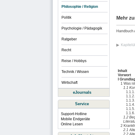
Philosophie / Religion
Politik
Mehr zu
Psychologie / Pädagogik
Handbuch Al
Ratgeber
Kapitelü
Recht
Reise / Hobbys
Inhalt
Technik / Wissen
Vorwort
I Grundla
Wirtschaft
1 Was ist
1.1 Ko
1.1.1
eJournals
1.1.2
1.1.3
Service
1.1.4
1.1.5
1.1.6
Support-Hotline
1.2 Be
Mobile Endgeräte
Literat
Online Lesen
2 Krankh
2.1 Alt
2.2 Alt