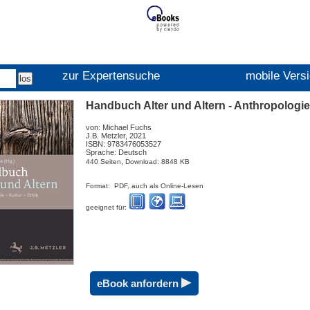
zur Expertensuche
mobile Vers
Handbuch Alter und Altern - Anthropologie -
von: Michael Fuchs
J.B. Metzler, 2021
ISBN: 9783476053527
Sprache: Deutsch
,
440 Seiten
Download: 8848 KB
Format: PDF, auch als Online-Lesen
geeignet für:
▸
eBook anfordern