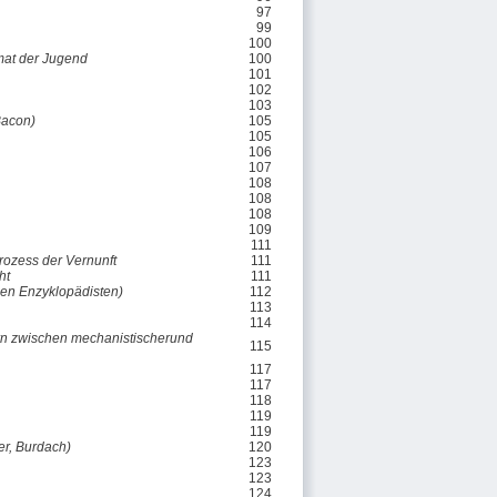
97
99
100
mat der Jugend
100
101
102
103
Bacon)
105
105
106
107
108
108
108
109
111
prozess der Vernunft
111
ht
111
hen Enzyklopädisten)
112
113
114
rn zwischen mechanistischerund
115
117
117
118
119
119
er, Burdach)
120
123
123
124