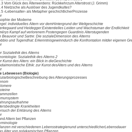
.3 Vom Glück des Älterwerdens: Rückkehrzum Alterstrost (J. Grimm)
.4 Nietzsche als Auslöser des Jugendkultes?
.5 ›Lebensalter‹ als Metapher geschichtlicherProzesse
ur
sophie der Moderne
gel: individuelles Altern vor demHintergrund der Weltgeschichte
ierkegaard und Heidegger:Existentielles Leiden und Wachstuman der Endlichkeit
mérys Kampf auf verlorenem Postengegen Guardinis Alterstugenden
e Beauvoir und Sartre: Die sozialeDimension des Alterns
obbio und Tugendhat: Erkenntnisgewinndurch die Konfrontation mitder eigenen Gr
ur
r Sozialethik des Alterns
ontologie: Sozialethik des Alterns 2
r Kunst des Alters: ein Blick in dieGeschichte
daimonistische Ethik: zur Kunst desAlters und des Alterns
ur
de Lebewesen (Biologie)
ularbiologischeBeschreibung des Alterungsprozesses
Genom
elomere
roteine
tammzellen
mmunsystem
ahrungsaufnahme
ltersbedingte Krankheiten
ersuch der Erklärung des Alterns
ur
und Altern bei Pflanzen
erminologie
flanzen mit verschiedenen Lebensstrategienund unterschiedlicherLebensdauer
as Alter von polykarpischen Pflanzen