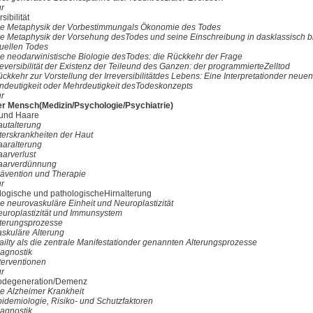
ur
sibilität
ie Metaphysik der Vorbestimmungals Ökonomie des Todes
ie Metaphysik der Vorsehung desTodes und seine Einschreibung in dasklassisch b
duellen Todes
ie neodarwinistische Biologie desTodes: die Rückkehr der Frage
reversibilität der Existenz der Teileund des Ganzen: der programmierteZelltod
ckkehr zur Vorstellung der Irreversibilitätdes Lebens: Eine Interpretationder neue
indeutigkeit oder Mehrdeutigkeit desTodeskonzepts
ur
er Mensch(Medizin/Psychologie/Psychiatrie)
 und Haare
autalterung
terskrankheiten der Haut
aaralterung
aarverlust
aarverdünnung
rävention und Therapie
ur
logische und pathologischeHirnalterung
e neurovaskuläre Einheit und Neuroplastizität
europlastizität und Immunsystem
lterungsprozesse
askuläre Alterung
ailty als die zentrale Manifestationder genannten Alterungsprozesse
iagnostik
terventionen
ur
odegeneration/Demenz
ie Alzheimer Krankheit
pidemiologie, Risiko- und Schutzfaktoren
iagnostik