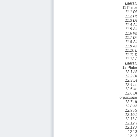
Literat
11 Philo
11.1 D
11.2 H
11.3 D
11.4 A
11.5 A
11.6 W
11.7 Di
11.8 Al
11.9 Al
11.10 D
11.11 D
11.12 
Literat
12 Philo
12.1 Al
12.2 D
12.3 L
12.4 L
12.5 I
12.6 D
organismi
12.7 Ü
12.8 A
12.9 R
12.10 
12.11 
12.12 
12.13 
12.13
12.13