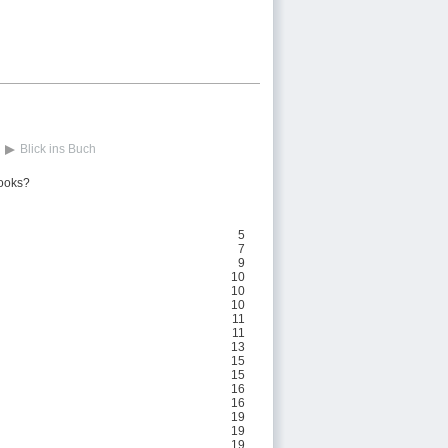
Blick ins Buch
ooks?
5
7
9
10
10
10
11
11
13
15
15
16
16
19
19
19