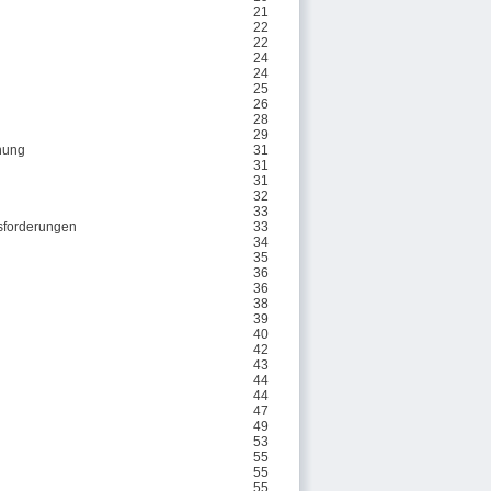
21
22
22
24
24
25
26
28
29
chung
31
31
31
32
33
usforderungen
33
34
35
36
36
38
39
40
42
43
44
44
47
49
53
55
55
55