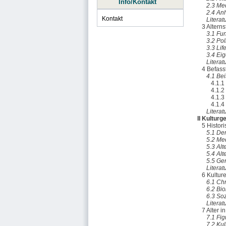
Info/Kontakt
2.3 Me
2.4 An
Kontakt
Literat
3 Altern
3.1 Fu
3.2 Pol
3.3 Lif
3.4 Eig
Literat
4 Befass
4.1 Bei
4.1.1
4.1.2
4.1.3
4.1.4
Literat
II Kultur
5 Histor
5.1 De
5.2 Med
5.3 Alt
5.4 Alt
5.5 Ge
Literat
6 Kultur
6.1 Ch
6.2 Bi
6.3 Soz
Literat
7 Alter i
7.1 Fi
7.2 Kul