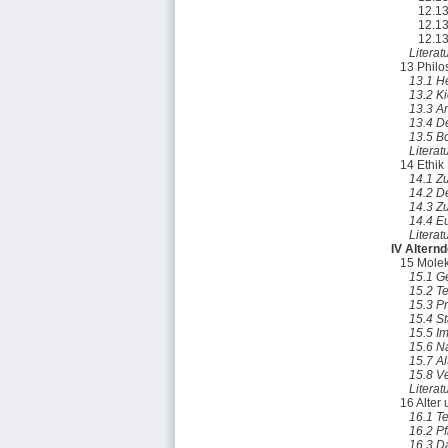
12.13
12.13
12.13
Literat
13 Philo
13.1 He
13.2 K
13.3 A
13.4 D
13.5 B
Literat
14 Ethik
14.1 Zu
14.2 De
14.3 Zu
14.4 Eu
Literat
IV Altern
15 Molek
15.1 
15.2 T
15.3 P
15.4 S
15.5 I
15.6 N
15.7 A
15.8 V
Literat
16 Alter 
16.1 T
16.2 P
16.3 D