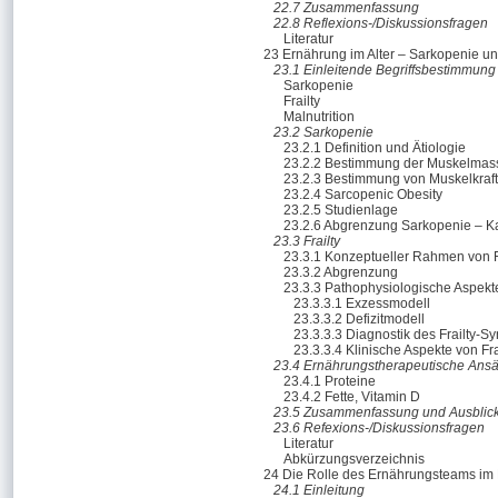
22.7 Zusammenfassung
22.8 Reflexions-/Diskussionsfragen
Literatur
23 Ernährung im Alter – Sarkopenie und
23.1 Einleitende Begriffsbestimmung
Sarkopenie
Frailty
Malnutrition
23.2 Sarkopenie
23.2.1 Definition und Ätiologie
23.2.2 Bestimmung der Muskelmas
23.2.3 Bestimmung von Muskelkraft
23.2.4 Sarcopenic Obesity
23.2.5 Studienlage
23.2.6 Abgrenzung Sarkopenie – K
23.3 Frailty
23.3.1 Konzeptueller Rahmen von F
23.3.2 Abgrenzung
23.3.3 Pathophysiologische Aspekte
23.3.3.1 Exzessmodell
23.3.3.2 Defizitmodell
23.3.3.3 Diagnostik des Frailty-S
23.3.3.4 Klinische Aspekte von Fra
23.4 Ernährungstherapeutische Ansätz
23.4.1 Proteine
23.4.2 Fette, Vitamin D
23.5 Zusammenfassung und Ausblic
23.6 Refexions-/Diskussionsfragen
Literatur
Abkürzungsverzeichnis
24 Die Rolle des Ernährungsteams im
24.1 Einleitung