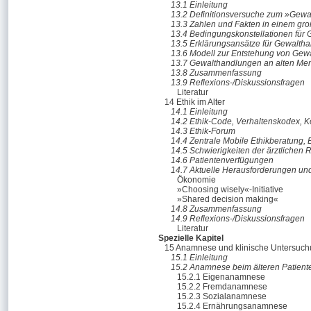
13.1 Einleitung
13.2 Definitionsversuche zum »Gewal
13.3 Zahlen und Fakten in einem gr
13.4 Bedingungskonstellationen für 
13.5 Erklärungsansätze für Gewalth
13.6 Modell zur Entstehung von Gew
13.7 Gewalthandlungen an alten Me
13.8 Zusammenfassung
13.9 Reflexions-/Diskussionsfragen
Literatur
14 Ethik im Alter
14.1 Einleitung
14.2 Ethik-Code, Verhaltenskodex, K
14.3 Ethik-Forum
14.4 Zentrale Mobile Ethikberatung, E
14.5 Schwierigkeiten der ärztlichen R
14.6 Patientenverfügungen
14.7 Aktuelle Herausforderungen un
Ökonomie
»Choosing wisely«-Initiative
»Shared decision making«
14.8 Zusammenfassung
14.9 Reflexions-/Diskussionsfragen
Literatur
Spezielle Kapitel
15 Anamnese und klinische Untersuchu
15.1 Einleitung
15.2 Anamnese beim älteren Patient
15.2.1 Eigenanamnese
15.2.2 Fremdanamnese
15.2.3 Sozialanamnese
15.2.4 Ernährungsanamnese