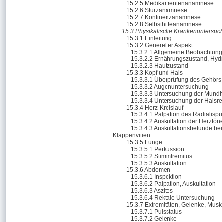
15.2.5 Medikamentenanamnese
15.2.6 Sturzanamnese
15.2.7 Kontinenzanamnese
15.2.8 Selbsthilfeanamnese
15.3 Physikalische Krankenuntersuch
15.3.1 Einleitung
15.3.2 Genereller Aspekt
15.3.2.1 Allgemeine Beobachtun
15.3.2.2 Ernährungszustand, Hyd
15.3.2.3 Hautzustand
15.3.3 Kopf und Hals
15.3.3.1 Überprüfung des Gehörs
15.3.3.2 Augenuntersuchung
15.3.3.3 Untersuchung der Mund
15.3.3.4 Untersuchung der Halsr
15.3.4 Herz-Kreislauf
15.3.4.1 Palpation des Radialispu
15.3.4.2 Auskultation der Herzt
15.3.4.3 Auskultationsbefunde be
Klappenvitien
15.3.5 Lunge
15.3.5.1 Perkussion
15.3.5.2 Stimmfremitus
15.3.5.3 Auskultation
15.3.6 Abdomen
15.3.6.1 Inspektion
15.3.6.2 Palpation, Auskultation
15.3.6.3 Aszites
15.3.6.4 Rektale Untersuchung
15.3.7 Extremitäten, Gelenke, Musk
15.3.7.1 Pulsstatus
15.3.7.2 Gelenke