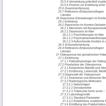
25.5.4 Vermeidung potentiell inadä
25.5.5 Prozess zur Erstellung einer
25.6 Zusammenfassung
25.7 Reflexions-/Diskussionsfragen
Literatur
26 Depressive Erkrankungen im Kontex
26.1 Einleitung
26.2 Depression im Kontext Geriatrie
26.2.1 Menschen mit therapieresis
26.2.2 Depression im Alter
26.2.2.1 Psychotherapie im Alter
26.2.2.2 Psychopharmakotherapie 
26.2.2.3 Aufsuchende Ansätze in
26.3 Schlussbemerkung
26.4 Reflexions-/Diskussionsfragen
Literatur
27 Osteoporose bei geriatrischen Pati
27.1 Einführung
27.1.1 Pathophysiologie der Osteo
27.2 Prophylaxe der Osteoporose
27.2.1 Körperliche Aktivität und Stü
27.2.2 Ernährung, Lebensstil, Medi
27.3 Diagnostik der Osteoporose
27.3.1 Anamnese und klinischer Be
27.3.2 Radiologische Methoden
27.3.2.1 Nativröntgen
27.3.2.2 Densitometrie
27.3.2.3 Trabecular bone score –
27.3.3 Labordiagnostik
27.3.3.1 Standard-Parameter
27.3.3.2 Empfohlene zusätzliche
27.3.4 Ermittlung des Frakturrisikos