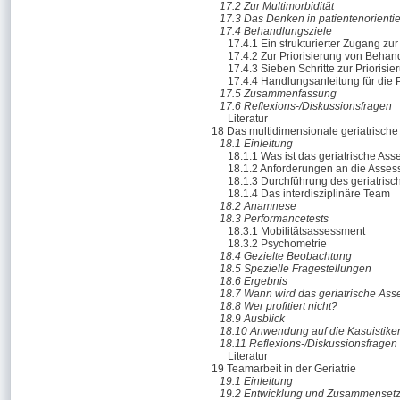
17.2 Zur Multimorbidität
17.3 Das Denken in patientenorienti
17.4 Behandlungsziele
17.4.1 Ein strukturierter Zugang zu
17.4.2 Zur Priorisierung von Behan
17.4.3 Sieben Schritte zur Priorisi
17.4.4 Handlungsanleitung für die 
17.5 Zusammenfassung
17.6 Reflexions-/Diskussionsfragen
Literatur
18 Das multidimensionale geriatrisch
18.1 Einleitung
18.1.1 Was ist das geriatrische As
18.1.2 Anforderungen an die Asse
18.1.3 Durchführung des geriatris
18.1.4 Das interdisziplinäre Team
18.2 Anamnese
18.3 Performancetests
18.3.1 Mobilitätsassessment
18.3.2 Psychometrie
18.4 Gezielte Beobachtung
18.5 Spezielle Fragestellungen
18.6 Ergebnis
18.7 Wann wird das geriatrische Ass
18.8 Wer profitiert nicht?
18.9 Ausblick
18.10 Anwendung auf die Kasuistike
18.11 Reflexions-/Diskussionsfragen
Literatur
19 Teamarbeit in der Geriatrie
19.1 Einleitung
19.2 Entwicklung und Zusammenset