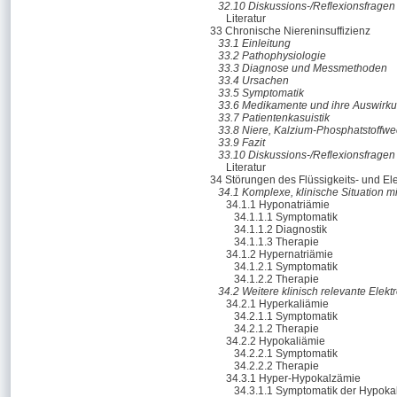
32.10 Diskussions-/Reflexionsfragen
Literatur
33 Chronische Niereninsuffizienz
33.1 Einleitung
33.2 Pathophysiologie
33.3 Diagnose und Messmethoden
33.4 Ursachen
33.5 Symptomatik
33.6 Medikamente und ihre Auswirk
33.7 Patientenkasuistik
33.8 Niere, Kalzium-Phosphatstoffw
33.9 Fazit
33.10 Diskussions-/Reflexionsfragen
Literatur
34 Störungen des Flüssigkeits- und Ele
34.1 Komplexe, klinische Situation m
34.1.1 Hyponatriämie
34.1.1.1 Symptomatik
34.1.1.2 Diagnostik
34.1.1.3 Therapie
34.1.2 Hypernatriämie
34.1.2.1 Symptomatik
34.1.2.2 Therapie
34.2 Weitere klinisch relevante Elekt
34.2.1 Hyperkaliämie
34.2.1.1 Symptomatik
34.2.1.2 Therapie
34.2.2 Hypokaliämie
34.2.2.1 Symptomatik
34.2.2.2 Therapie
34.3.1 Hyper-Hypokalzämie
34.3.1.1 Symptomatik der Hypoka