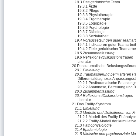
19.3 Das geriatrische Team
19.3.1 Ärzte
19.3.2 Pflege
19.3.3 Physiotherapie
19.3.4 Ergotherapie
19.3.5 Logopädie
19.3.6 Psychologie
19.3.7 Diätologie
19.3.8 Sozialarbeit
19.4 Voraussetzungen guter Teamarb
19.4.1 Indikatoren guter Teamarbeit
19.4.2 Ziele geriatrischer Teamarbe
19.5 Zusammenfassung
19.6 Reflexions-/Diskussionsfragen
Literatur
20 Posttraumatische Belastungsstöru
20.1 Einleitung
20.2 Traumatisierung beim älteren Pa
Differentialdiagnose: Anpassungss
20.2.1 Posttraumatische Belastung
20.2.2 Anamnese, Betreuung und 
20.3 Zusammenfassung
20.4 Reflexions-/Diskussionsfragen
Literatur
21 Das Frailty-Syndrom
21.1 Einleitung
21.2 Modelle und Definitionen von Fra
21.2.1 Modell des Frailty-Phänotyp
21.2.2 Frailty-Modell der kumulative
21.3 Pathophysiologie
21.4 Epidemiologie
21.5 Klinische und psychosoziale Ma