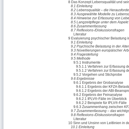
8 Das Konzept Lebensqualität und sein
8.1 Einleitung
8.2 Lebensqualität – die Herausforde
8.3 Ausgewählte Modelle zu Lebensqu
8.4 Hinweise zur Erfassung von Lebe
8.5 Langzeitpflege unter dem Aspekt
8.6 Zusammenfassung
8.7 Reflexions-/Diskussionsfragen
Literatur
9 Evaluierung psychischer Belastung in
9.1 Einleitung
9.2 Psychische Belastung in der Alte
9.3 Novellierungen europäischer Arb
9.4 Fragestellung
9.5 Methode
9.5.1 Instrumente
9.5.1.1 Verfahren zur Erfassung 
9.5.1.2 Verfahren zur Erfassung
9.5.2 Vorgehen und Stichprobe
9.6 Ergebnisse
9.6.1 Ergebnis der Grobanalyse
9.6.1.1 Ergebnis der KFZA-Belas
9.6.1.2 Ergebnis der ABI-Beansp
9.6.2 Ergebnis der Feinanalyse
9.6.2.1 IPLV®-Fälle im Überblick
9.6.2.2 Beispiele für IPLV®-Fälle
9.6.3 Zusammenhang zwischen KFZ
9.7 Zusammenfassung – das wichtigst
9.8 Reflexions-/Diskussionsfragen
Literatur
10 Sinn und Unsinn von Leitlinien in de
10.1 Einleitung