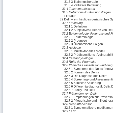
31.3.3 Trainingstherapie
31.3.4 Palliative Betreuung
31.4 Zusammenfassung
31.5 Reflexions-/Diskussionsfragen
Literatur
32 Delir – ein häufiges geriatrisches 
32.1 Einleitung
32.1.1 Definition
32.1.2 Subjektives Erleben von Deli
32.2 Epidemiologie, Prognose und F
32.2.1 Epidemiologie
32.2.2 Prognose
32.2.3 Ökonomische Folgen
32.3 Ätiologie
32.3.1 Multifaktorielles Modell
32.3.2 Prädispositions-, Vulnerabili
32.4 Pathophysiologie
32.5 Rolle der Pharmaka
32.6 Klinische Präsentation und diag
32.6.1 Symptome des Delirs (Inouy
32.6.2 Formen des Delirs
32.6.3 Die Diagnose des Delirs
32.6.4 Screening- und Assessment
32.6.5 Klinische Abklärung
32.6.6 Differentialdiagnostik Deli
32.6.7 Frailty und Delir
32.7 Prävention von Delir
32.7.1 Empfehlungen zur Präventi
32.7.2 Pflegerische und milieuth
32.8 Delir-Intervention
32.8.1 Symptomatische medikamen
32.9 Fazit