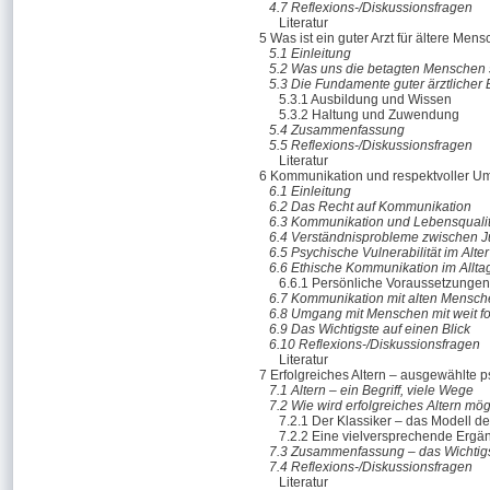
4.7 Reflexions-/Diskussionsfragen
Literatur
5 Was ist ein guter Arzt für ältere Men
5.1 Einleitung
5.2 Was uns die betagten Menschen
5.3 Die Fundamente guter ärztlicher
5.3.1 Ausbildung und Wissen
5.3.2 Haltung und Zuwendung
5.4 Zusammenfassung
5.5 Reflexions-/Diskussionsfragen
Literatur
6 Kommunikation und respektvoller U
6.1 Einleitung
6.2 Das Recht auf Kommunikation
6.3 Kommunikation und Lebensqualit
6.4 Verständnisprobleme zwischen J
6.5 Psychische Vulnerabilität im Alter
6.6 Ethische Kommunikation im Allta
6.6.1 Persönliche Voraussetzunge
6.7 Kommunikation mit alten Mensc
6.8 Umgang mit Menschen mit weit f
6.9 Das Wichtigste auf einen Blick
6.10 Reflexions-/Diskussionsfragen
Literatur
7 Erfolgreiches Altern – ausgewählte 
7.1 Altern – ein Begriff, viele Wege
7.2 Wie wird erfolgreiches Altern mög
7.2.1 Der Klassiker – das Modell d
7.2.2 Eine vielversprechende Ergä
7.3 Zusammenfassung – das Wichtigst
7.4 Reflexions-/Diskussionsfragen
Literatur