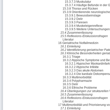
15.3.7.3 Muskulatur
15.3.7.4 Häufige Befunde in der G
15.3.8 Thorax und Rücken
15.3.9 Orientierende neurologisch
15.3.9.1 Bewusstseinslage
15.3.9.2 Delir
15.3.9.3 Paresen
15.3.9.4 Muskeleigenreflexe
15.3.9.5 Weitere Untersuchungen
15.4 Zusammenfassung
15.5 Reflexions-/Diskussionsfragen
Literatur
16 Geriatrische Notfallmedizin
16.1 Einleitung
16.2 Identifizierung geriatrischer Pa
16.3 Klinische Besonderheiten geriat
16.3.1 Triage
16.3.2 Atypische Symptome und Be
16.3.2.1 Atypischer Myokardinfark
16.3.2.2 Atypische Infekte
16.3.2.3 Das akute Abdomen
16.3.2.4 Die kardiale Dekompens
16.3.3 Multimorbidität
16.3.4 Polypharmazie
16.3.5 Delir
16.3.6 Ethische Probleme
16.4 Überlegungen zur strukturellen
16.5 Zusammenfassung
16.6 Reflexions-/Diskussionsfragen
Literatur
17 Multimorbidität und Priorisierung 
17.1 Einleitung