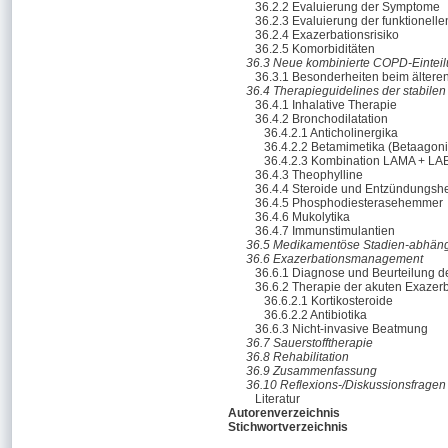
36.2.2 Evaluierung der Symptome
36.2.3 Evaluierung der funktionell
36.2.4 Exazerbationsrisiko
36.2.5 Komorbiditäten
36.3 Neue kombinierte COPD-Eintei
36.3.1 Besonderheiten beim älter
36.4 Therapieguidelines der stabil
36.4.1 Inhalative Therapie
36.4.2 Bronchodilatation
36.4.2.1 Anticholinergika
36.4.2.2 Betamimetika (Betaagoni
36.4.2.3 Kombination LAMA + LA
36.4.3 Theophylline
36.4.4 Steroide und Entzündungs
36.4.5 Phosphodiesterasehemmer
36.4.6 Mukolytika
36.4.7 Immunstimulantien
36.5 Medikamentöse Stadien-abhäng
36.6 Exazerbationsmanagement
36.6.1 Diagnose und Beurteilung 
36.6.2 Therapie der akuten Exazer
36.6.2.1 Kortikosteroide
36.6.2.2 Antibiotika
36.6.3 Nicht-invasive Beatmung
36.7 Sauerstofftherapie
36.8 Rehabilitation
36.9 Zusammenfassung
36.10 Reflexions-/Diskussionsfragen
Literatur
Autorenverzeichnis
Stichwortverzeichnis