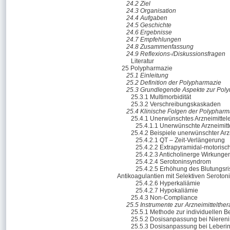
24.2 Ziel
24.3 Organisation
24.4 Aufgaben
24.5 Geschichte
24.6 Ergebnisse
24.7 Empfehlungen
24.8 Zusammenfassung
24.9 Reflexions-/Diskussionsfragen
Literatur
25 Polypharmazie
25.1 Einleitung
25.2 Definition der Polypharmazie
25.3 Grundlegende Aspekte zur Poly
25.3.1 Multimorbidität
25.3.2 Verschreibungskaskaden
25.4 Klinische Folgen der Polypharm
25.4.1 Unerwünschtes Arzneimittel
25.4.1.1 Unerwünschte Arzneimitte
25.4.2 Beispiele unerwünschter Arzn
25.4.2.1 QT – Zeit-Verlängerung
25.4.2.2 Extrapyramidal-motori
25.4.2.3 Anticholinerge Wirkunge
25.4.2.4 Serotoninsyndrom
25.4.2.5 Erhöhung des Blutungs
Antikoagulantien mit Selektiven Serot
25.4.2.6 Hyperkaliämie
25.4.2.7 Hypokaliämie
25.4.3 Non-Compliance
25.5 Instrumente zur Arzneimittelthe
25.5.1 Methode zur individuellen 
25.5.2 Dosisanpassung bei Niereni
25.5.3 Dosisanpassung bei Leberin