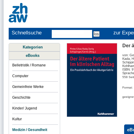
Schnellsuche
zur Expe
Der ä
Kategorien
eBooks
von: Geo
Kada, H
Schippin
Belletristik / Romane
Kohlham
ISBN: 
Sprache
Computer
558 Sei
Gemeinfreie Werke
Format:
geeignet
Geschichte
Kinder/ Jugend
Kultur
eB
Medizin / Gesundheit