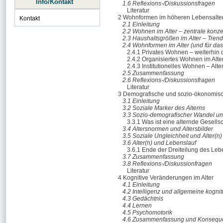
Info/Kontakt
1.6 Reflexions-/Diskussionsfragen
Literatur
2 Wohnformen im höheren Lebensalte
Kontakt
2.1 Einleitung
2.2 Wohnen im Alter – zentrale konz
2.3 Haushaltsgrößen im Alter – Trend
2.4 Wohnformen im Alter (und für das 
2.4.1 Privates Wohnen – weiterhin
2.4.2 Organisiertes Wohnen im Alt
2.4.3 Institutionelles Wohnen – Alt
2.5 Zusammenfassung
2.6 Reflexions-/Diskussionsfragen
Literatur
3 Demografische und sozio-ökonomisch
3.1 Einleitung
3.2 Soziale Marker des Alterns
3.3 Sozio-demografischer Wandel un
3.3.1 Was ist eine alternde Gesells
3.4 Altersnormen und Altersbilder
3.5 Soziale Ungleichheit und Alter(n)
3.6 Alter(n) und Lebenslauf
3.6.1 Ende der Dreiteilung des Leb
3.7 Zusammenfassung
3.8 Reflexions-/Diskussionfragen
Literatur
4 Kognitive Veränderungen im Alter
4.1 Einleitung
4.2 Intelligenz und allgemeine kognit
4.3 Gedächtnis
4.4 Lernen
4.5 Psychomotorik
4.6 Zusammenfassung und Konsequen