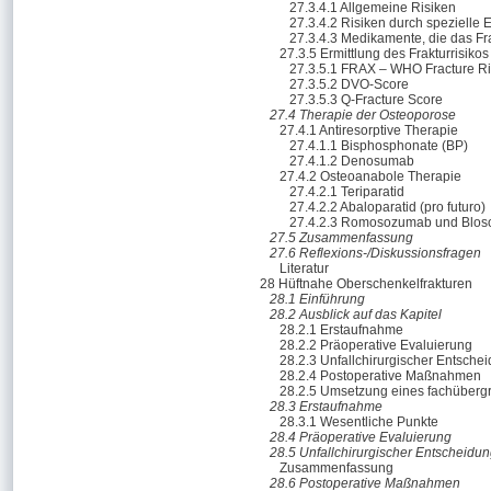
27.3.4.1 Allgemeine Risiken
27.3.4.2 Risiken durch spezielle
27.3.4.3 Medikamente, die das Fr
27.3.5 Ermittlung des Frakturrisiko
27.3.5.1 FRAX – WHO Fracture Ri
27.3.5.2 DVO-Score
27.3.5.3 Q-Fracture Score
27.4 Therapie der Osteoporose
27.4.1 Antiresorptive Therapie
27.4.1.1 Bisphosphonate (BP)
27.4.1.2 Denosumab
27.4.2 Osteoanabole Therapie
27.4.2.1 Teriparatid
27.4.2.2 Abaloparatid (pro futuro)
27.4.2.3 Romosozumab und Bloso
27.5 Zusammenfassung
27.6 Reflexions-/Diskussionsfragen
Literatur
28 Hüftnahe Oberschenkelfrakturen
28.1 Einführung
28.2 Ausblick auf das Kapitel
28.2.1 Erstaufnahme
28.2.2 Präoperative Evaluierung
28.2.3 Unfallchirurgischer Entsche
28.2.4 Postoperative Maßnahmen
28.2.5 Umsetzung eines fachüberg
28.3 Erstaufnahme
28.3.1 Wesentliche Punkte
28.4 Präoperative Evaluierung
28.5 Unfallchirurgischer Entscheidu
Zusammenfassung
28.6 Postoperative Maßnahmen