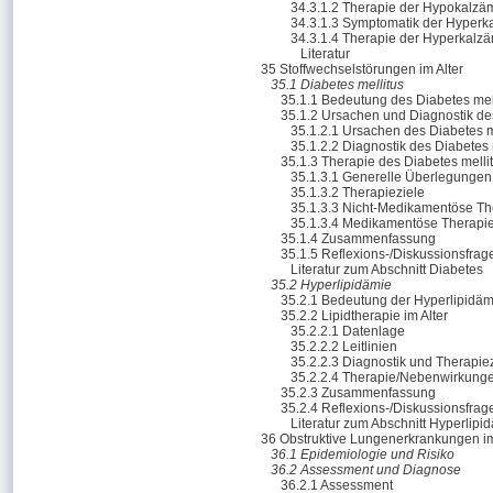
34.3.1.2 Therapie der Hypokalzä
34.3.1.3 Symptomatik der Hyperk
34.3.1.4 Therapie der Hyperkalz
Literatur
35 Stoffwechselstörungen im Alter
35.1 Diabetes mellitus
35.1.1 Bedeutung des Diabetes mell
35.1.2 Ursachen und Diagnostik des
35.1.2.1 Ursachen des Diabetes m
35.1.2.2 Diagnostik des Diabetes 
35.1.3 Therapie des Diabetes melli
35.1.3.1 Generelle Überlegungen
35.1.3.2 Therapieziele
35.1.3.3 Nicht-Medikamentöse Th
35.1.3.4 Medikamentöse Therapi
35.1.4 Zusammenfassung
35.1.5 Reflexions-/Diskussionsfrag
Literatur zum Abschnitt Diabetes
35.2 Hyperlipidämie
35.2.1 Bedeutung der Hyperlipidämi
35.2.2 Lipidtherapie im Alter
35.2.2.1 Datenlage
35.2.2.2 Leitlinien
35.2.2.3 Diagnostik und Therapie
35.2.2.4 Therapie/Nebenwirkunge
35.2.3 Zusammenfassung
35.2.4 Reflexions-/Diskussionsfrag
Literatur zum Abschnitt Hyperlipi
36 Obstruktive Lungenerkrankungen i
36.1 Epidemiologie und Risiko
36.2 Assessment und Diagnose
36.2.1 Assessment