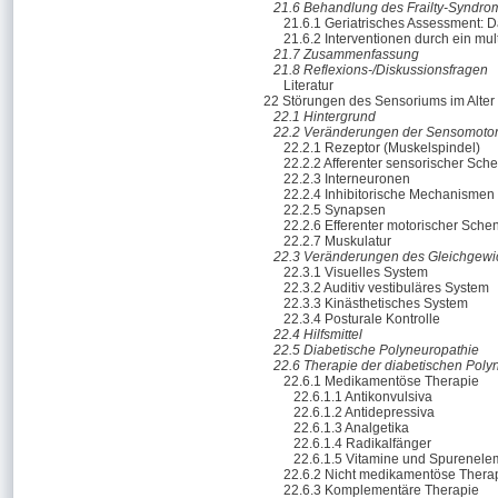
21.6 Behandlung des Frailty-Syndro
21.6.1 Geriatrisches Assessment: D
21.6.2 Interventionen durch ein mul
21.7 Zusammenfassung
21.8 Reflexions-/Diskussionsfragen
Literatur
22 Störungen des Sensoriums im Alter
22.1 Hintergrund
22.2 Veränderungen der Sensomotori
22.2.1 Rezeptor (Muskelspindel)
22.2.2 Afferenter sensorischer Sch
22.2.3 Interneuronen
22.2.4 Inhibitorische Mechanismen
22.2.5 Synapsen
22.2.6 Efferenter motorischer Sche
22.2.7 Muskulatur
22.3 Veränderungen des Gleichgewi
22.3.1 Visuelles System
22.3.2 Auditiv vestibuläres System
22.3.3 Kinästhetisches System
22.3.4 Posturale Kontrolle
22.4 Hilfsmittel
22.5 Diabetische Polyneuropathie
22.6 Therapie der diabetischen Poly
22.6.1 Medikamentöse Therapie
22.6.1.1 Antikonvulsiva
22.6.1.2 Antidepressiva
22.6.1.3 Analgetika
22.6.1.4 Radikalfänger
22.6.1.5 Vitamine und Spurenele
22.6.2 Nicht medikamentöse Thera
22.6.3 Komplementäre Therapie