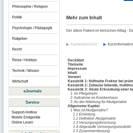
Philosophie / Religion
Politik
Mehr zum Inhalt
Psychologie / Pädagogik
Der ältere Patient im klinischen Alltag - E
Ratgeber
Kapitelübersicht
Kurzinformatio
Recht
Reise / Hobbys
Deckblatt
Titelseite
Impressum
Technik / Wissen
Inhalt
Vorwort
Kasuistik 1: Hüftnahe Fraktur bei präm
Wirtschaft
Kasuistik 2: Zuhause lebende, multimor
Kasuistik 3: Akute Erkrankung einer 
eJournals
1. Im Pflegeheim
2. Aufnahme im Krankenhaus
3. An der Abteilung für Akutgeriatrie
Service
Allgemeine Kapitel
1 Was ist Akutgeriatrie?
Support-Hotline
1.1 Einleitung
Mobile Endgeräte
1.2 Definition Akutgeriatrie
Online Lesen
1.3 Versorgungsforschung
1.4 Abgestufte Versorgungsmodelle
1.5 Zusammenfassung