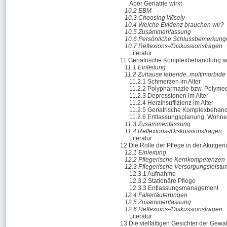
Aber Geriatrie wirkt
10.2 EBM
10.3 Choosing Wisely
10.4 Welche Evidenz brauchen wir?
10.5 Zusammenfassung
10.6 Persönliche Schlussbemerkung
10.7 Reflexions-/Diskussionsfragen
Literatur
11 Geriatrische Komplexbehandlung anh
11.1 Einleitung
11.2 Zuhause lebende, multimorbide 
11.2.1 Schmerzen im Alter
11.2.2 Polypharmazie bzw. Polymed
11.2.3 Depressionen im Alter
11.2.4 Herzinsuffizienz im Alter
11.2.5 Geriatrische Komplexbehan
11.2.6 Entlassungsplanung, Wohnen
11.3 Zusammenfassung
11.4 Reflexions-/Diskussionsfragen
Literatur
12 Die Rolle der Pflege in der Akutgeria
12.1 Einleitung
12.2 Pflegerische Kernkompetenzen
12.3 Pflegerische Versorgungsleistu
12.3.1 Aufnahme
12.3.2 Stationäre Pflege
12.3.3 Entlassungsmanagement
12.4 Fallerläuterungen
12.5 Zusammenfassung
12.6 Reflexions-/Diskussionsfragen
Literatur
13 Die vielfältigen Gesichter der Gewa