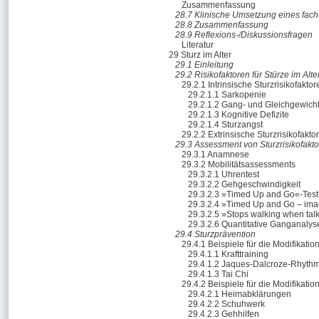
Zusammenfassung
28.7 Klinische Umsetzung eines fac
28.8 Zusammenfassung
28.9 Reflexions-/Diskussionsfragen
Literatur
29 Sturz im Alter
29.1 Einleitung
29.2 Risikofaktoren für Stürze im Alte
29.2.1 Intrinsische Sturzrisikofaktor
29.2.1.1 Sarkopenie
29.2.1.2 Gang- und Gleichgewich
29.2.1.3 Kognitive Defizite
29.2.1.4 Sturzangst
29.2.2 Extrinsische Sturzrisikofakto
29.3 Assessment von Sturzrisikofakt
29.3.1 Anamnese
29.3.2 Mobilitätsassessments
29.3.2.1 Uhrentest
29.3.2.2 Gehgeschwindigkeit
29.3.2.3 »Timed Up and Go«-Test
29.3.2.4 »Timed Up and Go – ima
29.3.2.5 »Stops walking when tal
29.3.2.6 Quantitative Ganganalys
29.4 Sturzprävention
29.4.1 Beispiele für die Modifikation
29.4.1.1 Krafttraining
29.4.1.2 Jaques-Dalcroze-Rhythm
29.4.1.3 Tai Chi
29.4.2 Beispiele für die Modifikation
29.4.2.1 Heimabklärungen
29.4.2.2 Schuhwerk
29.4.2.3 Gehhilfen