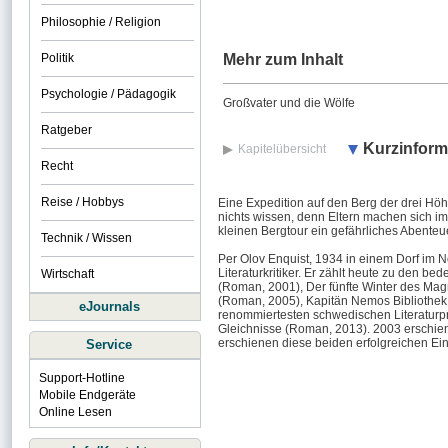
Philosophie / Religion
Politik
Mehr zum Inhalt
Psychologie / Pädagogik
Großvater und die Wölfe
Ratgeber
Kurzinform
Kapitelübersicht
Recht
Reise / Hobbys
Eine Expedition auf den Berg der drei Höhl
nichts wissen, denn Eltern machen sich i
kleinen Bergtour ein gefährliches Abenteu
Technik / Wissen
Per Olov Enquist, 1934 in einem Dorf im 
Literaturkritiker. Er zählt heute zu den
Wirtschaft
(Roman, 2001), Der fünfte Winter des Ma
(Roman, 2005), Kapitän Nemos Bibliothek 
eJournals
renommiertesten schwedischen Literaturpr
Gleichnisse (Roman, 2013). 2003 erschien
erschienen diese beiden erfolgreichen Ein
Service
Support-Hotline
Mobile Endgeräte
Online Lesen