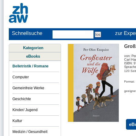
Schnellsuche
zur Expe
Groß
Kategorien
eBooks
von: Pe
Carl Ha
ISBN: 
Belletristik / Romane
Sprache
120 Sei
Computer
Format:
Gemeinfreie Werke
geeignet
Geschichte
Kinder/ Jugend
Kultur
eB
Medizin / Gesundheit