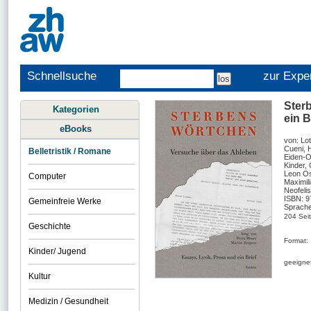
Schnellsuche
zur Expe
Ster
Kategorien
ein B
eBooks
von: Lot
Cueni, 
Belletristik / Romane
Eiden-O
Kinder,
Leon Os
Computer
Maximil
Neofelis
ISBN: 
Gemeinfreie Werke
Sprache
204 Sei
Geschichte
Format:
Kinder/ Jugend
geeignet
Kultur
Medizin / Gesundheit