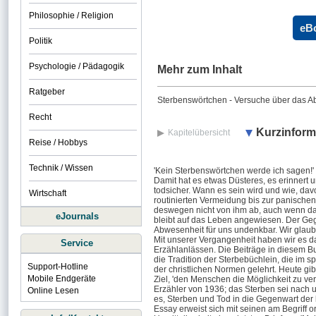
Philosophie / Religion
eB
Politik
Psychologie / Pädagogik
Mehr zum Inhalt
Ratgeber
Sterbenswörtchen - Versuche über das Abl
Recht
Kurzinform
Kapitelübersicht
Reise / Hobbys
Technik / Wissen
'Kein Sterbenswörtchen werde ich sagen!' 
Damit hat es etwas Düsteres, es erinnert 
todsicher. Wann es sein wird und wie, dav
Wirtschaft
routinierten Vermeidung bis zur panischen
deswegen nicht von ihm ab, auch wenn da
eJournals
bleibt auf das Leben angewiesen. Der Geg
Abwesenheit für uns undenkbar. Wir glaube
Mit unserer Vergangenheit haben wir es da
Service
Erzählanlässen. Die Beiträge in diesem B
die Tradition der Sterbebüchlein, die im s
Support-Hotline
der christlichen Normen gelehrt. Heute gib
Mobile Endgeräte
Ziel, 'den Menschen die Möglichkeit zu ve
Erzähler von 1936; das Sterben sei nach 
Online Lesen
es, Sterben und Tod in die Gegenwart der
Essay erweist sich mit seinen am Begriff o