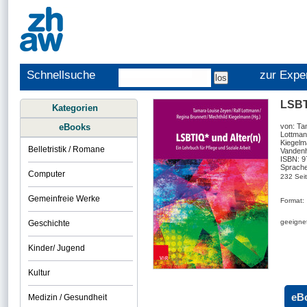
Schnellsuche
zur Expe
LSBTI
Kategorien
eBooks
von: Ta
Lottman
Kiegel
Belletristik / Romane
Vandenh
ISBN: 
Sprache
Computer
232 Sei
Gemeinfreie Werke
Format:
geeignet
Geschichte
Kinder/ Jugend
Kultur
eB
Medizin / Gesundheit