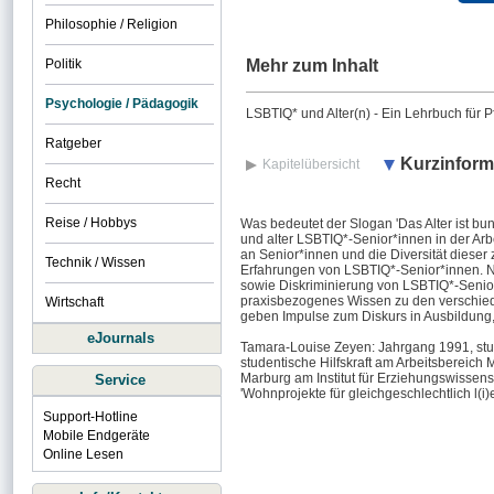
Philosophie / Religion
Politik
Mehr zum Inhalt
Psychologie / Pädagogik
LSBTIQ* und Alter(n) - Ein Lehrbuch für P
Ratgeber
Kurzinform
Kapitelübersicht
Recht
Reise / Hobbys
Was bedeutet der Slogan 'Das Alter ist bu
und alter LSBTIQ*-Senior*innen in der Ar
an Senior*innen und die Diversität diese
Technik / Wissen
Erfahrungen von LSBTIQ*-Senior*innen. N
sowie Diskriminierung von LSBTIQ*-Senior
praxisbezogenes Wissen zu den verschied
Wirtschaft
geben Impulse zum Diskurs in Ausbildung, 
eJournals
Tamara-Louise Zeyen: Jahrgang 1991, stud
studentische Hilfskraft am Arbeitsbereich M
Marburg am Institut für Erziehungswissens
Service
'Wohnprojekte für gleichgeschlechtlich l(i)
Support-Hotline
Mobile Endgeräte
Online Lesen