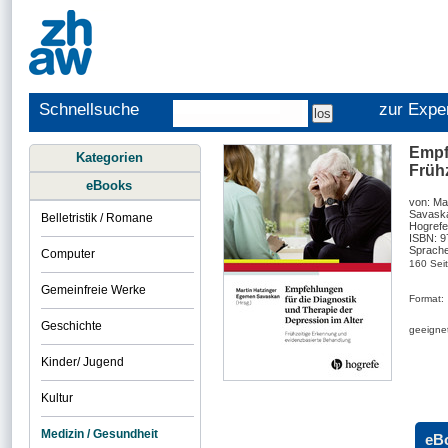
Schnellsuche
zur Expe
Empfe
Kategorien
Früh
eBooks
von: Ma
Savask
Belletristik / Romane
Hogrefe
ISBN: 
Sprache
Computer
160 Sei
Gemeinfreie Werke
Format:
Geschichte
geeignet
Kinder/ Jugend
Kultur
Medizin / Gesundheit
eB