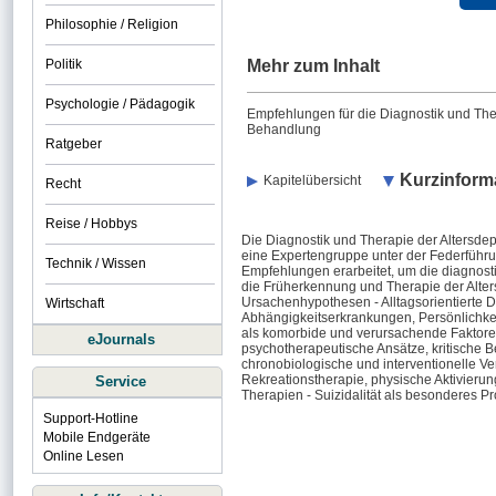
Philosophie / Religion
Politik
Mehr zum Inhalt
Psychologie / Pädagogik
Empfehlungen für die Diagnostik und The
Behandlung
Ratgeber
Kurzinform
Kapitelübersicht
Recht
Reise / Hobbys
Die Diagnostik und Therapie der Altersdepr
eine Expertengruppe unter der Federführu
Technik / Wissen
Empfehlungen erarbeitet, um die diagnosti
die Früherkennung und Therapie der Alters
Ursachenhypothesen - Alltagsorientierte 
Wirtschaft
Abhängigkeitserkrankungen, Persönlichke
als komorbide und verursachende Faktore
eJournals
psychotherapeutische Ansätze, kritische 
chronobiologische und interventionelle Ver
Rekreationstherapie, physische Aktivieru
Service
Therapien - Suizidalität als besonderes P
Support-Hotline
Mobile Endgeräte
Online Lesen