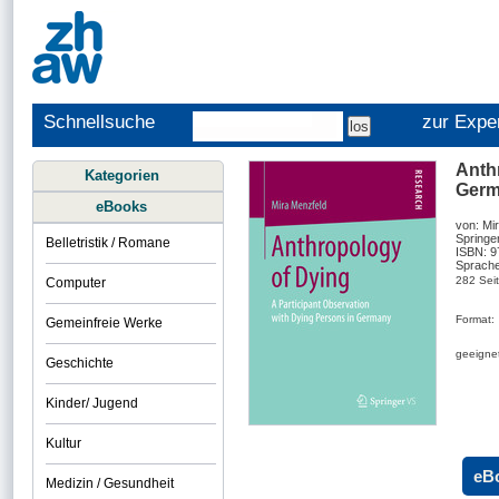
Schnellsuche
zur Expe
Anthr
Kategorien
Ger
eBooks
von: Mi
Springe
Belletristik / Romane
ISBN: 
Sprache
282 Sei
Computer
Format:
Gemeinfreie Werke
geeignet
Geschichte
Kinder/ Jugend
Kultur
eB
Medizin / Gesundheit