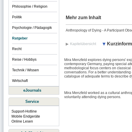
Philosophie / Religion
Politik
Mehr zum Inhalt
Psychologie / Pädagogik
Anthropology of Dying - A Participant Ob
Ratgeber
Kurzinform
Kapitelübersicht
Recht
Reise / Hobbys
Mira Menzfeld explores dying persons' exper
contemporary Germany, paying special atte
methodological focus centers on classical
Technik / Wissen
conversations. For a better understanding o
catalogue of adequate terms to describe d
Wirtschaft
eJournals
Mira Menzfeld worked as a cultural anthropo
voluntarily attending dying persons.
Service
Support-Hotline
Mobile Endgeräte
Online Lesen