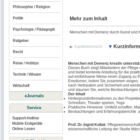
Philosophie / Religion
Politik
Mehr zum Inhalt
Psychologie / Pädagogik
Menschen mit Demenz durch Kunst und Kre
Ratgeber
Kurzinform
Kapitelübersicht
Recht
Reise / Hobbys
Menschen mit Demenz kreativ unterstüt
Dieses Buch zeigt Mitarbeitern der Pfleg
und bietet konkrete Anleitung für die prak
Technik / Wissen
auf einfühlsame Weise einen Zugang zu 
Emotionen, indem Sie zusammen singen, t
nach Vertrautem und Sicherheit und werde
Wirtschaft
und staunen Sie, welche Beobachtungen 
Der Inhalt
eJournals
Hintergrundinformationen zu den Projekt
Schreiben, Theater spielen, Yoga
Praktische Hinweise: Umfeld schaffen, Ma
Service
Beobachtungen und Erfahrungsberichte au
Support-Hotline
Mobile Endgeräte
Prof. Dr. Ingrid Kollak
: Pflegewissenschaf
Online Lesen
wissenschaftliche Leitung der Studie Mä