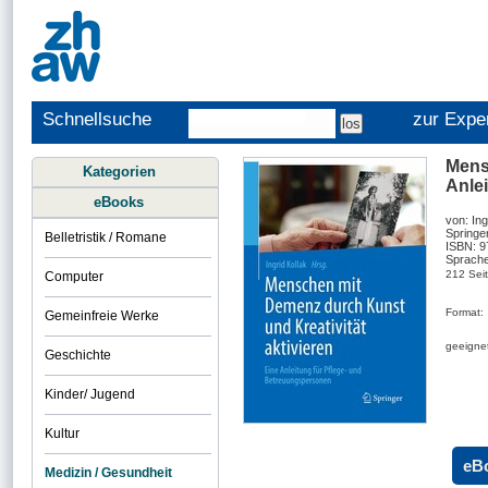
Schnellsuche
zur Expe
Mens
Kategorien
Anle
eBooks
von: Ing
Springe
Belletristik / Romane
ISBN: 
Sprache
212 Sei
Computer
Format:
Gemeinfreie Werke
geeignet
Geschichte
Kinder/ Jugend
Kultur
eB
Medizin / Gesundheit