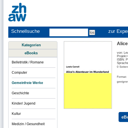
Schnellsuche
zur Expe
Alic
Kategorien
eBooks
von: Lew
Projekt
ISBN: 
Belletristik / Romane
Sprache
0 Seiten
Computer
Format:
geeignet
Gemeinfreie Werke
Geschichte
Kinder/ Jugend
Kultur
eB
Medizin / Gesundheit