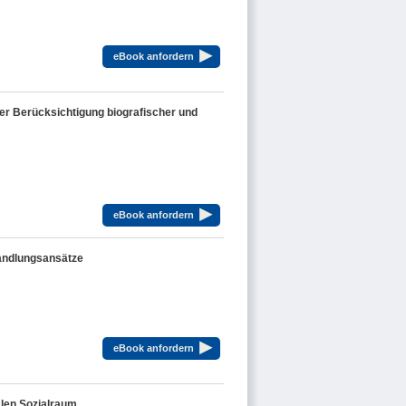
▸
eBook anfordern
er Berücksichtigung biografischer und
▸
eBook anfordern
handlungsansätze
▸
eBook anfordern
len Sozialraum