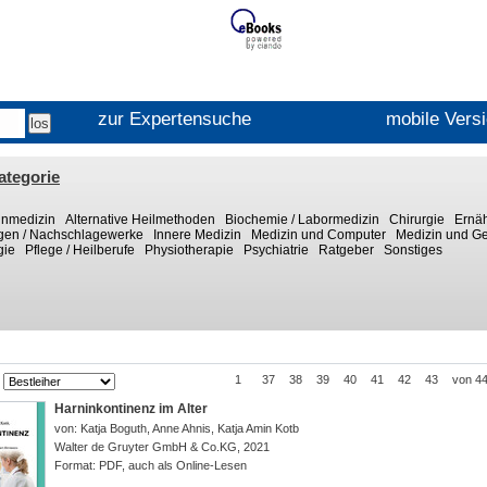
zur Expertensuche
mobile Vers
ategorie
inmedizin
Alternative Heilmethoden
Biochemie / Labormedizin
Chirurgie
Ernä
gen / Nachschlagewerke
Innere Medizin
Medizin und Computer
Medizin und Ge
gie
Pflege / Heilberufe
Physiotherapie
Psychiatrie
Ratgeber
Sonstiges
1
37
38
39
40
41
42
43
von 4
Harninkontinenz im Alter
von:
Katja Boguth, Anne Ahnis, Katja Amin Kotb
Walter de Gruyter GmbH & Co.KG
,
2021
Format:
PDF, auch als Online-Lesen