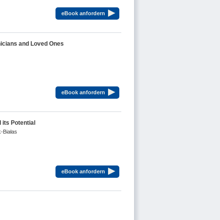
▸
eBook anfordern
nicians and Loved Ones
▸
eBook anfordern
its Potential
-Białas
▸
eBook anfordern