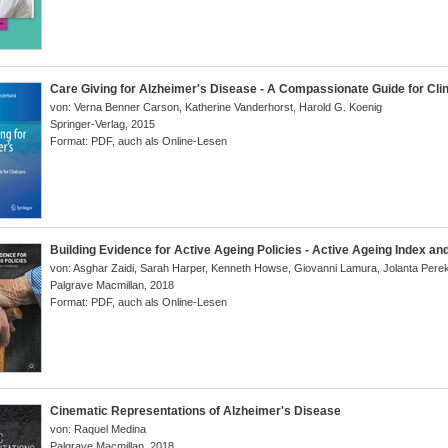
Care Giving for Alzheimer's Disease - A Compassionate Guide for Cli
von:
Verna Benner Carson, Katherine Vanderhorst, Harold G. Koenig
Springer-Verlag
,
2015
Format:
PDF, auch als Online-Lesen
Building Evidence for Active Ageing Policies - Active Ageing Index and 
von:
Asghar Zaidi, Sarah Harper, Kenneth Howse, Giovanni Lamura, Jolanta Perek
Palgrave Macmillan
,
2018
Format:
PDF, auch als Online-Lesen
Cinematic Representations of Alzheimer's Disease
von:
Raquel Medina
Palgrave Macmillan
,
2018