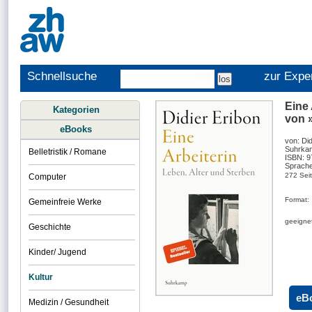
Schnellsuche
zur Expe
Eine 
Kategorien
von 
eBooks
von: Did
Suhrka
Belletristik / Romane
ISBN: 
Sprache
272 Sei
Computer
Format:
Gemeinfreie Werke
geeignet
Geschichte
Kinder/ Jugend
Kultur
eB
Medizin / Gesundheit