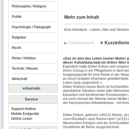
Philosophie / Religion
Politik
Mehr zum Inhalt
Psychologie / Pädagogik
Eine Arbeiterin - Leben, Alter und Ster
Ratgeber
Kurzinform
Kapitelübersicht
Recht
Reise / Hobbys
»Das ist also das Leben meiner Mutter ge
dieser Aufzählung bald ein drittes Wort
Eigentlich hatte Didier Eribon sich vorge
Technik / Wissen
ihrem Umzug in ein Pflegeheim in dem kl
Ausgangspunkt für eine Reise in die Verga
an einen brutalen Ehemann gekettet blieb 
Wirtschaft
Leben lang unglücklich.«
Didier Eribons neues Buch ist hochpolitisch
eJournals
skandalöse Situation vieler alter Mensche
Episoden und berührender Erinnerungen zeig
um noch einmal die Stimme seiner Mutter i
Service
der französischen Arbeiterklasse - mit ihren
Support-Hotline
Mobile Endgeräte
Didier Eribon, geboren 1953 in Reims, ist
Online Lesen
<em>Rückkehr nach Reims</em> (st 5313)
literarisches Ereignis und als Schlüsselte
l'Académie de Berlin ausgezeichnet.