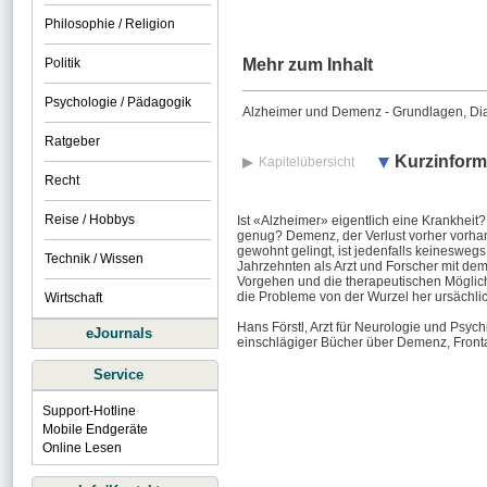
Philosophie / Religion
Politik
Mehr zum Inhalt
Psychologie / Pädagogik
Alzheimer und Demenz - Grundlagen, Di
Ratgeber
Kurzinform
Kapitelübersicht
Recht
Reise / Hobbys
Ist «Alzheimer» eigentlich eine Krankheit
genug? Demenz, der Verlust vorher vorhand
gewohnt gelingt, ist jedenfalls keineswegs
Technik / Wissen
Jahrzehnten als Arzt und Forscher mit de
Vorgehen und die therapeutischen Möglichk
die Probleme von der Wurzel her ursächli
Wirtschaft
Hans Förstl, Arzt für Neurologie und Psyc
eJournals
einschlägiger Bücher über Demenz, Fronta
Service
Support-Hotline
Mobile Endgeräte
Online Lesen