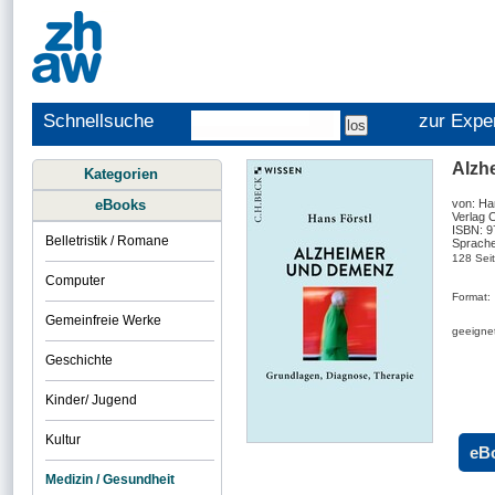
Schnellsuche
zur Expe
Alzh
Kategorien
eBooks
von: Ha
Verlag 
ISBN: 
Belletristik / Romane
Sprache
128 Sei
Computer
Format:
Gemeinfreie Werke
geeignet
Geschichte
Kinder/ Jugend
Kultur
eB
Medizin / Gesundheit