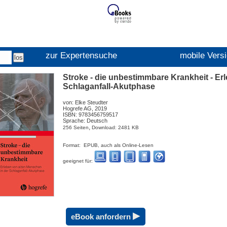
zur Expertensuche
mobile Vers
Stroke - die unbestimmbare Krankheit - Er
Schlaganfall-Akutphase
von: Elke Steudter
Hogrefe AG, 2019
ISBN: 9783456759517
Sprache: Deutsch
,
256 Seiten
Download: 2481 KB
Format: EPUB, auch als Online-Lesen
geeignet für:
▸
eBook anfordern