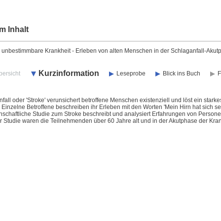
m Inhalt
ie unbestimmbare Krankheit - Erleben von alten Menschen in der Schlaganfall-Akut
Kurzinformation
bersicht
Leseprobe
Blick ins Buch
F
fall oder 'Stroke' verunsichert betroffene Menschen existenziell und löst ein star
Einzelne Betroffene beschreiben ihr Erleben mit den Worten 'Mein Hirn hat sich selb
schaftliche Studie zum Stroke beschreibt und analysiert Erfahrungen von Personen
r Studie waren die Teilnehmenden über 60 Jahre alt und in der Akutphase der Kran