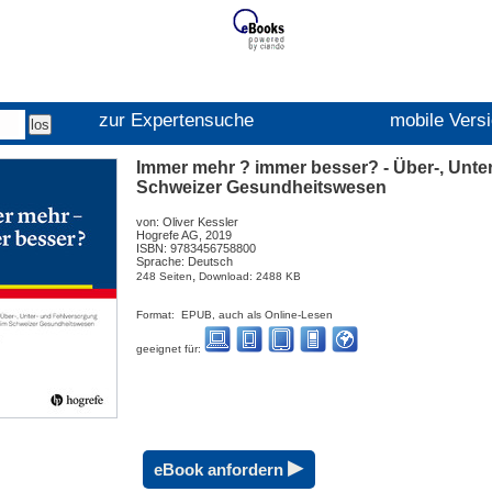
zur Expertensuche
mobile Vers
Immer mehr ? immer besser? - Über-, Unte
Schweizer Gesundheitswesen
von: Oliver Kessler
Hogrefe AG, 2019
ISBN: 9783456758800
Sprache: Deutsch
,
248 Seiten
Download: 2488 KB
Format: EPUB, auch als Online-Lesen
geeignet für:
▸
eBook anfordern