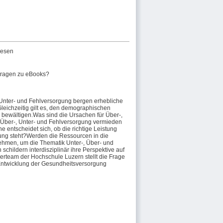
wesen
ragen zu eBooks?
Unter- und Fehlversorgung bergen erhebliche
eichzeitig gilt es, den demographischen
bewältigen.Was sind die Ursachen für Über-,
Über-, Unter- und Fehlversorgung vermieden
ntscheidet sich, ob die richtige Leistung
ügung steht?Werden die Ressourcen in die
ehmen, um die Thematik Unter-, Über- und
ildern interdisziplinär ihre Perspektive auf
rteam der Hochschule Luzern stellt die Frage
n Entwicklung der Gesundheitsversorgung