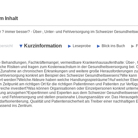
m Inhalt
 ? immer besser? - Über-, Unter- und Fehlversorgung im Schweizer Gesundheits
Kurzinformation
bersicht
Leseprobe
Blick ins Buch
F
e Behandlungen, Fachkräftemangel, vermeidbare Krankenhausaufenthalte: Über-, 
iche Risiken und tragen zum Kostenwachstum in der Gesundheitsversorgung bei. Gl
 Zunahme an chronischen Erkrankungen und weitere große Herausforderungen zu 
Fehlversorgung konkret am Beispiel des Schweizer Gesundheitswesens?Wie kann 
ert werden?Welche Akteure haben welche Handlungsspielräume?Auf welcher Ebene e
n Zeitpunkt am richtigen Ort für die richtigen Patientinnen und Patienten zur Verf
ereiche investiert?Was können Organisationen oder Einzelpersonen konkret untern
ung anzugehen?Expertinnen und Experten aus dem Schweizer Gesundheitswesen sch
r- und Fehlversorgung und stellen praxisnahe Lösungsansätze vor. Das Herausgebe
arfsorientierung, Qualität und Patientensicherheit als Treiber einer nachhaltige
ssend ins Zentrum.