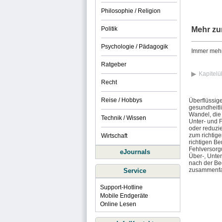
Philosophie / Religion
Politik
Mehr zu
Psychologie / Pädagogik
Immer mehr
Ratgeber
Kapitelü
Recht
Reise / Hobbys
Überflüssig
gesundheitl
Wandel, die
Technik / Wissen
Unter- und 
oder reduzi
zum richtige
Wirtschaft
richtigen B
Fehlversorg
eJournals
Über-, Unte
nach der Bed
zusammenfa
Service
Support-Hotline
Mobile Endgeräte
Online Lesen