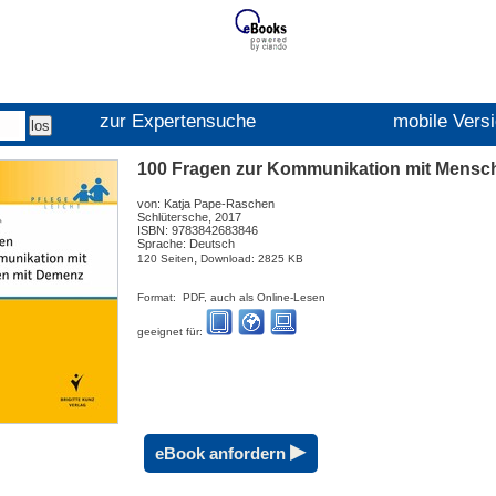
zur Expertensuche
mobile Vers
100 Fragen zur Kommunikation mit Mensc
von: Katja Pape-Raschen
Schlütersche, 2017
ISBN: 9783842683846
Sprache: Deutsch
,
120 Seiten
Download: 2825 KB
Format: PDF, auch als Online-Lesen
geeignet für:
▸
eBook anfordern