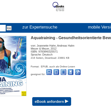
zur Expertensuche
mobile Vers
Aquatraining - Gesundheitsorientierte 
von: Jeannette Hahn, Andreas Hahn
Meyer & Meyer, 2012
ISBN: 9783840325571
Sprache: Deutsch
,
216 Seiten
Download: 23881 KB
Format: EPUB, auch als Online-Lesen
geeignet für:
▸
eBook anfordern