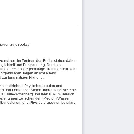
ragen zu eBooks?
zu nutzen. Im Zentrum des Buchs stehen daher
weglichkeit und Entspannung. Durch die
nd durch das regelmäßige Training stellt sich
 organisieren, folgen abschließend
 zur langfristigen Planung.
Gymnastiklehrer, Physiotherapeuten und
n und Lehrer. Seit vielen Jahren leitet sie eine
ät Halle-Wittenberg und lehrt u. a. im Bereich
elbeziehungen zwischen dem Medium Wasser
Übungsleitern und Physiotherapeuten beteiligt.