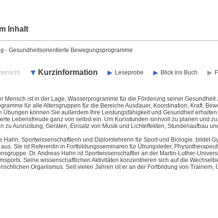
m Inhalt
ng - Gesundheitsorientierte Bewegungsprogramme
Kurzinformation
bersicht
Leseprobe
Blick ins Buch
F
r Mensch ist in der Lage, Wasserprogramme für die Förderung seiner Gesundheit 
gramme für alle Altersgruppen für die Bereiche Ausdauer, Koordination, Kraft, Be
en Übungen können Sie außerdem Ihre Leistungsfähigkeit und Gesundheit erhalten u
gerte Lebensfreude ganz von selbst ein. Um Kursstunden sinnvoll zu planen und zu
n zu Ausrüstung, Geräten, Einsatz von Musik und Lichteffekten, Stundenaufbau und
e Hahn, Sportwissenschaftlerin und Diplomlehrerin für Sport und Biologie, bildet 
 aus. Sie ist Referentin in Fortbildungsseminaren für Übungsleiter, Physiotherapeute
onsgruppe. Dr. Andreas Hahn ist Sportwissenschaftler an der Martin-Luther-Universit
sports. Seine wissenschaftlichen Aktivitäten konzentrieren sich auf die Wechs
chlichen Organismus. Seit vielen Jahren ist er an der Fortbildung von Trainern, 