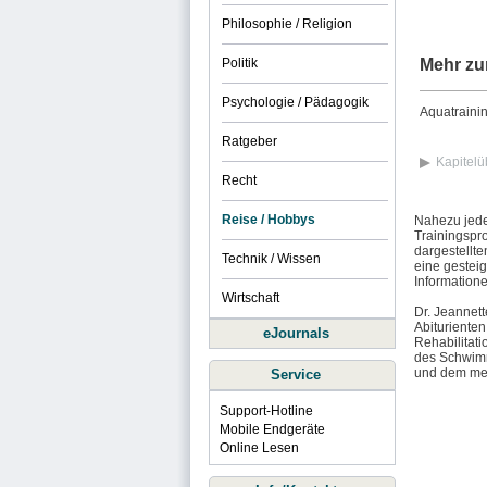
Philosophie / Religion
Politik
Mehr zu
Psychologie / Pädagogik
Aquatraini
Ratgeber
Kapitelü
Recht
Reise / Hobbys
Nahezu jede
Trainingspro
dargestellt
Technik / Wissen
eine gestei
Informatione
Wirtschaft
Dr. Jeannett
Abiturienten
eJournals
Rehabilitati
des Schwimm
und dem mens
Service
Support-Hotline
Mobile Endgeräte
Online Lesen