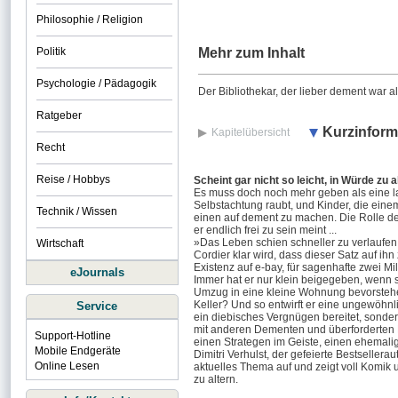
Philosophie / Religion
Politik
Mehr zum Inhalt
Psychologie / Pädagogik
Der Bibliothekar, der lieber dement war 
Ratgeber
Kurzinform
Kapitelübersicht
Recht
Reise / Hobbys
Scheint gar nicht so leicht, in Würde zu a
Es muss doch noch mehr geben als eine lan
Selbstachtung raubt, und Kinder, die einem
Technik / Wissen
einen auf dement zu machen. Die Rolle des 
er endlich frei zu sein meint ...
»Das Leben schien schneller zu verlaufen 
Wirtschaft
Cordier klar wird, dass dieser Satz auf ihn
Existenz auf e-bay, für sagenhafte zwei Mi
eJournals
Immer hat er nur klein beigegeben, wenn s
Umzug in eine kleine Wohnung bevorstehe
Keller? Und so entwirft er eine ungewöhnl
Service
ein diebisches Vergnügen bereitet, sonder
mit anderen Dementen und überforderten 
Support-Hotline
einen Strategen im Geiste, einen ehemalig
Mobile Endgeräte
Dimitri Verhulst, der gefeierte Bestselle
Online Lesen
aktuelles Thema auf und zeigt voll Komik u
zu altern.