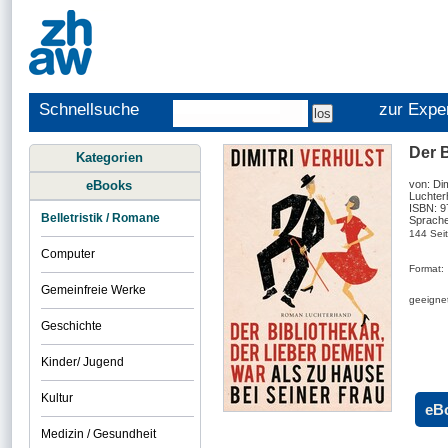
Schnellsuche
zur Expe
Der B
Kategorien
eBooks
von: Dim
Luchter
ISBN: 
Belletristik / Romane
Sprache
144 Sei
Computer
Format:
Gemeinfreie Werke
geeignet
Geschichte
Kinder/ Jugend
Kultur
eB
Medizin / Gesundheit