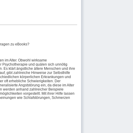
ragen zu eBooks?
n im Alter. Obwohl wirksame
r Psychotherapie und quälen sich unnötig
. Es klärt ängstliche ältere Menschen und ihre
, gibt zahlreiche Hinweise zur Selbsthilfe
rschiedlichen körperlichen Erkrankungen und
r oft erhebliche Schwierigkeiten. Der
ralisierte Angststörung ein, da diese im Alter
en werden anhand zahlreicher Beispiele
glichkeiten vorgestellt. Mit ihrer Hilfe lassen
cheinungen wie Schlafstörungen, Schmerzen