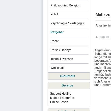
Philosophie / Religion
Politik
Mehr zu
Psychologie / Pädagogik
Angstfrei i
Ratgeber
Kapitelü
Recht
Reise / Hobbys
Angststörun
Behandlungs
lange mit i
Technik / Wissen
besorgten A
und macht M
auch mit an
Wirtschaft
Ratgeber ste
am häufigst
eJournals
veranschauli
sich Ängste
und Harndr
Service
Support-Hotline
Mobile Endgeräte
Online Lesen