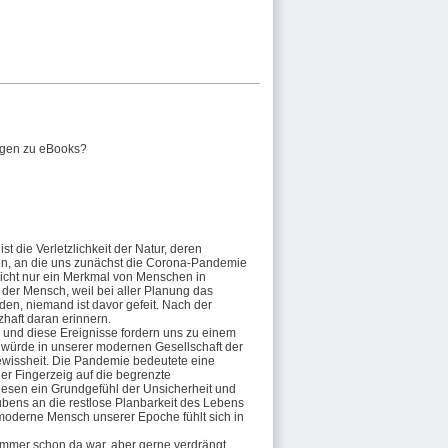
gen zu eBooks?
st die Verletzlichkeit der Natur, deren
chen, an die uns zunächst die Corona-Pandemie
 nicht nur ein Merkmal von Menschen in
t der Mensch, weil bei aller Planung das
den, niemand ist davor gefeit. Nach der
haft daran erinnern.
 und diese Ereignisse fordern uns zu einem
würde in unserer modernen Gesellschaft der
wissheit. Die Pandemie bedeutete eine
her Fingerzeig auf die begrenzte
 diesen ein Grundgefühl der Unsicherheit und
bens an die restlose Planbarkeit des Lebens
 moderne Mensch unserer Epoche fühlt sich in
 immer schon da war, aber gerne verdrängt