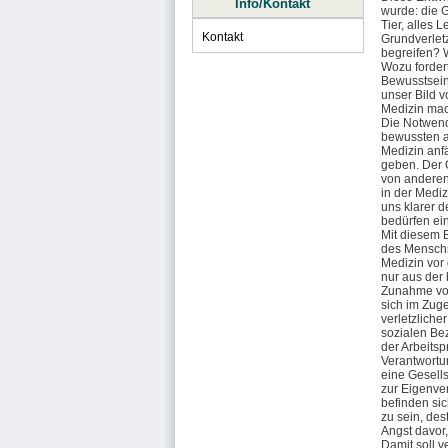
Info/Kontakt
wurde: die G
Tier, alles 
Kontakt
Grundverletz
begreifen? W
Wozu fordert
Bewusstsein
unser Bild 
Medizin ma
Die Notwend
bewussten a
Medizin anf
geben. Der 
von anderen
in der Medi
uns klarer 
bedürfen ei
Mit diesem B
des Menschse
Medizin vor
nur aus der 
Zunahme von
sich im Zug
verletzliche
sozialen Bez
der Arbeits
Verantwortun
eine Gesells
zur Eigenver
befinden sic
zu sein, des
Angst davor,
Damit soll v