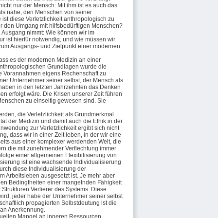
icht nur der Mensch: Mit ihm ist es auch das
r als nahe, den Menschen von seiner
ist diese Verletzlichkeit anthropologisch zu
 für den Umgang mit hilfsbedürftigen Menschen?
nen Ausgang nimmt: Wie können wir im
r ist hierfür notwendig, und wie müssen wir
 zum Ausgangs- und Zielpunkt einer modernen
dass es der modernen Medizin an einer
anthropologischen Grundlagen wurde die
iese Vorannahmen eigens Rechenschaft zu
er Unternehmer seiner selbst, der Mensch als
haben in den letzten Jahrzehnten das Denken
 erfolgt wäre. Die Krisen unserer Zeit führen
Menschen zu einseitig gewesen sind. Sie
erden, die Verletzlichkeit als Grundmerkmal
tät der Medizin und damit auch die Ethik in der
endung zur Verletzlichkeit ergibt sich nicht
 dass wir in einer Zeit leben, in der wir eine
eits aus einer komplexer werdenden Welt, die
dern die mit zunehmender Verflechtung immer
efolge einer allgemeinen Flexibilisierung von
sierung ist eine wachsende Individualisierung
rch diese Individualisierung der
m Arbeitsleben ausgesetzt ist. Je mehr aber
rellen Bedingtheiten einer mangelnden Fähigkeit
n Strukturen Verlierer des Systems. Diese
t wird, jeder habe der Unternehmer seiner selbst
schaftlich propagierten Selbstdeutung ist die
t an Anerkennung.
viduellen Mangel an inneren Ressourcen