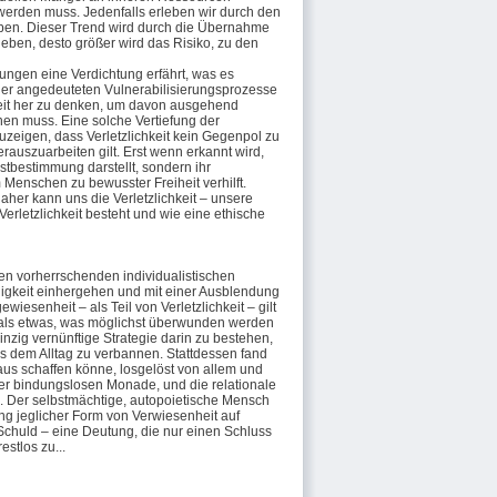
 werden muss. Jedenfalls erleben wir durch den
pen. Dieser Trend wird durch die Übernahme
eben, desto größer wird das Risiko, zu den
gungen eine Verdichtung erfährt, was es
d der angedeuteten Vulnerabilisierungsprozesse
keit her zu denken, um davon ausgehend
hen muss. Eine solche Vertiefung der
zeigen, dass Verletzlichkeit kein Gegenpol zu
auszuarbeiten gilt. Erst wenn erkannt wird,
stbestimmung darstellt, sondern ihr
 Menschen zu bewusster Freiheit verhilft.
aher kann uns die Verletzlichkeit – unsere
erletzlichkeit besteht und wie eine ethische
 den vorherrschenden individualistischen
gigkeit einhergehen und mit einer Ausblendung
senheit – als Teil von Verletzlichkeit – gilt
t als etwas, was möglichst überwunden werden
inzig vernünftige Strategie darin zu bestehen,
s dem Alltag zu verbannen. Stattdessen fand
us schaffen könne, losgelöst von allem und
ner bindungslosen Monade, und die relationale
d. Der selbstmächtige, autopoietische Mensch
ung jeglicher Form von Verwiesenheit auf
 Schuld – eine Deutung, die nur einen Schluss
stlos zu...