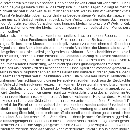
rundverletzlichkeit des Menschen. Der Mensch ist von Grund auf verletzlich – und n
Lebendige, die gesamte Natur. All das zeigt sich in unseren Tagen. So liegt es meh
lichkeit her neu zu denken. Warum ist der Mensch, warum sind wir verletzlich? Wie 
as ist Verletzlichkeit überhaupt? Und was bedeutet diese Verletzlichkeit speziell
 sie uns auf? Und schließlich mit Blick auf die Medizin, von der dieses Buch sei
 der Verletzlichkeit des Menschen eine humane Medizin praktizieren? Welche Kultu
vom Menschen und von der Medizin ändern, wenn wir den verletzlichen Menschen
chen wollen?
igkeit, sich dieser Fragen anzunehmen, ergibt sich schon aus der Beobachtung, 
nthropologischen Fundierung fehlt. In Ermangelung einer Reflexion der eigenen 
ällig dafür, bestimmte Menschenbilder implizit vorauszusetzen, ohne sich über d
Organismus des Menschen als zu reparierende Maschine, der Mensch als souverän
 losgelöstes und sich selbst genügendes Individuum – Menschenbilder wie diese 
zin bestimmt, ohne dass eine ernsthafte Auseinandersetzung mit diesen Vorannahmen
denn je vor Augen, dass diese stillschweigend vorausgesetzten Vorstellungen vom 
ner umfassenden Erweiterung, wenn nicht gar einer grundlegenden Revision.
uch soll als Korrektiv zu der beschriebenen Einseitigkeit der Vorschlag gemacht w
ins in den Mittelpunkt der Medizin zu stellen und danach zu fragen, wie die Identi
 diesem Hintergrund neu zu bestimmen wären. Die mit diesem Buch zu leistende Hinw
bisherigen Vernachlässigung dieser Perspektive, sondern auch aus der Beobachtung,
 Verletzlichkeitsstrukturen verzeichnen können. Diese Zunahme ergibt sich einers
e ihrer Globalisierung vom Moment der Verletzlichkeit nicht etwa emanzipiert, son
r wird. Zugleich erleben wir einen Trend zur Vulnerabilisierung des Einzelnen im G
iehungsstrukturen, insbesondere der Arbeitsbeziehungen. Resultat dieser Flexibili
prozesse und eine verstärkte Übertragung der Verantwortung auf den Einzelnen.
1
Du
g wird der Einzelne immer verletzlicher, weil er einer zunehmenden Unsicherheit i
chaft einseitig auf die Individualisierung von Verantwortung setzt und die struktu
antwortung übersieht, desto mehr schafft sie bereits durch diese gesellschaftliche
h in einer Situation verschärfter Verletzlichkeit, denn je nachdrücklicher suggerier
to unnachgiebiger fällt dann auch alles auf einen selbst zurück. Folge dieser gesell
 Verlierer zu sein, die Angst, ausgeschlossen zu werden, die Angst vor dem Verlus
erdeutlicht werden, dass das Ausmaß der Verletzlichkeit nicht nur aus einem indi