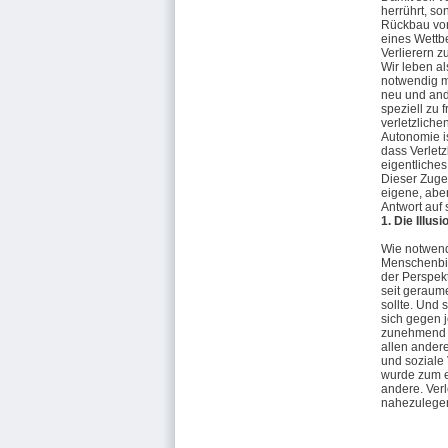
herrührt, so
Rückbau von
eines Wettbe
Verlierern z
Wir leben al
notwendig ma
neu und and
speziell zu
verletzlich
Autonomie i
dass Verletz
eigentliches
Dieser Zugew
eigene, aber
Antwort auf 
1. Die Illu
Wie notwendi
Menschenbil
der Perspekt
seit geraum
sollte. Und 
sich gegen 
zunehmend e
allen andere
und soziale
wurde zum er
andere. Verl
nahezulegen 