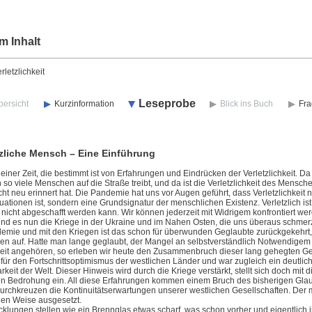
m Inhalt
rletzlichkeit
Leseprobe
bersicht
Kurzinformation
Blick ins Buch
Fra
tzliche Mensch – Eine Einführung
 einer Zeit, die bestimmt ist von Erfahrungen und Eindrücken der Verletzlichkeit. Da i
so viele Menschen auf die Straße treibt, und da ist die Verletzlichkeit des Mens
cht neu erinnert hat. Die Pandemie hat uns vor Augen geführt, dass Verletzlichkeit
uationen ist, sondern eine Grundsignatur der menschlichen Existenz. Verletzlich is
nicht abgeschafft werden kann. Wir können jederzeit mit Widrigem konfrontiert wer
nd es nun die Kriege in der Ukraine und im Nahen Osten, die uns überaus schmerz
demie und mit den Kriegen ist das schon für überwunden Geglaubte zurückgekehrt,
n auf. Hatte man lange geglaubt, der Mangel an selbstverständlich Notwendigem 
it angehören, so erleben wir heute den Zusammenbruch dieser lang gehegten Ge
für den Fortschrittsoptimismus der westlichen Länder und war zugleich ein deutlic
keit der Welt. Dieser Hinweis wird durch die Kriege verstärkt, stellt sich doch mit
len Bedrohung ein. All diese Erfahrungen kommen einem Bruch des bisherigen Glau
durchkreuzen die Kontinuitätserwartungen unserer westlichen Gesellschaften. Der
len Weise ausgesetzt.
cklungen stellen wie ein Brennglas etwas scharf, was schon vorher und eigentlich