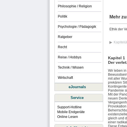
Philosophie / Religion
Politik
Mehr zu
Psychologie / Pädagogik
Ethik der Ve
Ratgeber
Kapitelü
Recht
Reise / Hobbys
Kapitel 1
Der verle
Technik / Wissen
Wir leben in
Bewusstsein 
Wirtschaft
mit aller Wu
prekären Sit
Kontingente 
eJournals
Pandemie si
Mit der Pan
Service
neuen Denke
Vergangenhe
Provokation 
Support-Hotline
Beherrschbar
Mobile Endgeräte
existenziel
Online Lesen
gleich und 
einer radika
Diese Entwi