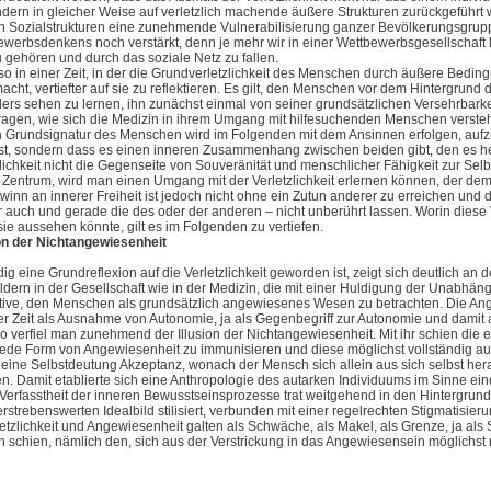
ndern in gleicher Weise auf verletzlich machende äußere Strukturen zurückgeführt
 Sozialstrukturen eine zunehmende Vulnerabilisierung ganzer Bevölkerungsgrup
werbsdenkens noch verstärkt, denn je mehr wir in einer Wettbewerbsgesellschaft l
u gehören und durch das soziale Netz zu fallen.
so in einer Zeit, in der die Grundverletzlichkeit des Menschen durch äußere Bedin
cht, vertiefter auf sie zu reflektieren. Es gilt, den Menschen vor dem Hintergrun
ers sehen zu lernen, ihn zunächst einmal von seiner grundsätzlichen Versehrbar
 fragen, wie sich die Medizin in ihrem Umgang mit hilfesuchenden Menschen verste
en Grundsignatur des Menschen wird im Folgenden mit dem Ansinnen erfolgen, aufzu
st, sondern dass es einen inneren Zusammenhang zwischen beiden gibt, den es her
lichkeit nicht die Gegenseite von Souveränität und menschlicher Fähigkeit zur Selb
 Zentrum, wird man einen Umgang mit der Verletzlichkeit erlernen können, der dem
inn an innerer Freiheit ist jedoch nicht ohne ein Zutun anderer zu erreichen und d
 auch und gerade die des oder der anderen – nicht unberührt lassen. Worin diese V
sie aussehen könnte, gilt es im Folgenden zu vertiefen.
sion der Nichtangewiesenheit
g eine Grundreflexion auf die Verletzlichkeit geworden ist, zeigt sich deutlich an
dern in der Gesellschaft wie in der Medizin, die mit einer Huldigung der Unabhän
ive, den Menschen als grundsätzlich angewiesenes Wesen zu betrachten. Die Angewie
er Zeit als Ausnahme von Autonomie, ja als Gegenbegriff zur Autonomie und dami
so verfiel man zunehmend der Illusion der Nichtangewiesenheit. Mit ihr schien die e
jede Form von Angewiesenheit zu immunisieren und diese möglichst vollständig au
ine Selbstdeutung Akzeptanz, wonach der Mensch sich allein aus sich selbst hera
n. Damit etablierte sich eine Anthropologie des autarken Individuums im Sinne ei
 Verfasstheit der inneren Bewusstseinsprozesse trat weitgehend in den Hintergrun
strebenswerten Idealbild stilisiert, verbunden mit einer regelrechten Stigmatisier
etzlichkeit und Angewiesenheit galten als Schwäche, als Makel, als Grenze, ja als
schien, nämlich den, sich aus der Verstrickung in das Angewiesensein möglichst re