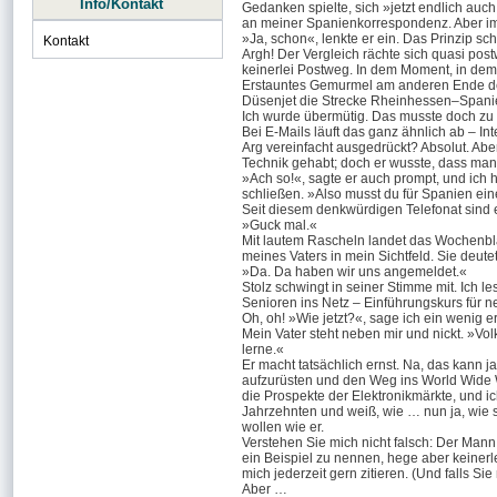
Info/Kontakt
Gedanken spielte, sich »jetzt endlich auc
an meiner Spanienkorrespondenz. Aber im G
»Ja, schon«, lenkte er ein. Das Prinzip s
Kontakt
Argh! Der Vergleich rächte sich quasi po
keinerlei Postweg. In dem Moment, in dem 
Erstauntes Gemurmel am anderen Ende der L
Düsenjet die Strecke Rheinhessen–Spani
Ich wurde übermütig. Das musste doch zu be
Bei E-Mails läuft das ganz ähnlich ab – Int
Arg vereinfacht ausgedrückt? Absolut. Abe
Technik gehabt; doch er wusste, dass man
»Ach so!«, sagte er auch prompt, und ich hö
schließen. »Also musst du für Spanien e
Seit diesem denkwürdigen Telefonat sind 
»Guck mal.«
Mit lautem Rascheln landet das Wochenblä
meines Vaters in mein Sichtfeld. Sie deutet
»Da. Da haben wir uns angemeldet.«
Stolz schwingt in seiner Stimme mit. Ich le
Senioren ins Netz – Einführungskurs für n
Oh, oh! »Wie jetzt?«, sage ich ein wenig er
Mein Vater steht neben mir und nickt. »Vo
lerne.«
Er macht tatsächlich ernst. Na, das kann 
aufzurüsten und den Weg ins World Wide W
die Prospekte der Elektronikmärkte, und i
Jahrzehnten und weiß, wie … nun ja, wie s
wollen wie er.
Verstehen Sie mich nicht falsch: Der Mann
ein Beispiel zu nennen, hege aber keinerl
mich jederzeit gern zitieren. (Und falls Si
Aber …