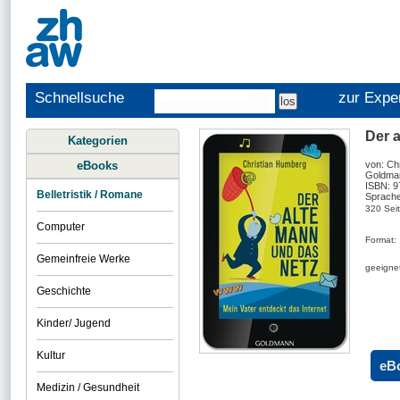
Schnellsuche
zur Expe
Der a
Kategorien
eBooks
von: Ch
Goldman
ISBN: 
Belletristik / Romane
Sprache
320 Sei
Computer
Format:
Gemeinfreie Werke
geeignet
Geschichte
Kinder/ Jugend
Kultur
eB
Medizin / Gesundheit