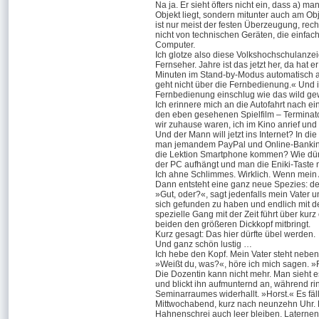
Na ja. Er sieht öfters nicht ein, dass a) 
Objekt liegt, sondern mitunter auch am Ob
ist nur meist der festen Überzeugung, rech
nicht von technischen Geräten, die einfach
Computer.
Ich glotze also diese Volkshochschulanz
Fernseher. Jahre ist das jetzt her, da hat e
Minuten im Stand-by-Modus automatisch a
geht nicht über die Fernbedienung.« Und 
Fernbedienung einschlug wie das wild g
Ich erinnere mich an die Autofahrt nach 
den eben gesehenen Spielfilm –
Terminat
wir zuhause waren, ich im Kino anrief und
Und
der
Mann will jetzt ins Internet? In d
man jemandem PayPal und Online-Banking, 
die Lektion Smartphone kommen? Wie dünn 
der
PC
aufhängt und man die Eniki-Taste ni
Ich ahne Schlimmes. Wirklich. Wenn mein A
Dann entsteht eine ganz neue Spezies: d
»Gut, oder?«, sagt jedenfalls mein Vater u
sich gefunden zu haben und endlich mit de
spezielle Gang mit der Zeit führt über ku
beiden den größeren Dickkopf mitbringt.
Kurz gesagt: Das hier dürfte übel werden.
Und ganz schön lustig …
Ich hebe den Kopf. Mein Vater steht neben m
»Weißt du, was?«, höre ich mich sagen. »Fi
Die Dozentin kann nicht mehr. Man sieht es
und blickt ihn aufmunternd an, während 
Seminarraumes widerhallt. »Horst.« Es fäll
Mittwochabend, kurz nach neunzehn Uhr. D
Hahnenschrei auch leer bleiben. Laternenl