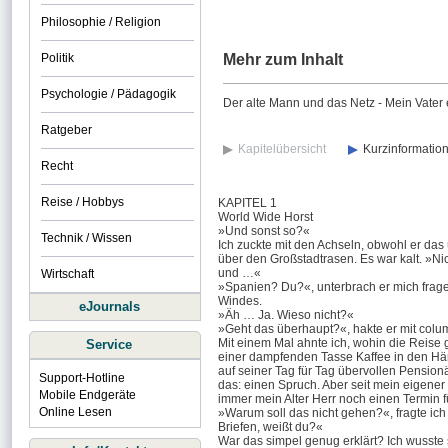
Philosophie / Religion
Politik
Mehr zum Inhalt
Psychologie / Pädagogik
Der alte Mann und das Netz - Mein Vater 
Ratgeber
Kapitelübersicht
Kurzinformatio
Recht
Reise / Hobbys
KAPITEL 1
World Wide Horst
»Und sonst so?«
Technik / Wissen
Ich zuckte mit den Achseln, obwohl er das
über den Großstadtrasen. Es war kalt. »Nic
und …«
Wirtschaft
»Spanien? Du?«, unterbrach er mich fragen
Windes.
eJournals
»Äh … Ja. Wieso nicht?«
»Geht das überhaupt?«, hakte er mit colu
Mit einem Mal ahnte ich, wohin die Reise g
Service
einer dampfenden Tasse Kaffee in den Hän
auf seiner Tag für Tag übervollen Pensionä
Support-Hotline
das: einen Spruch. Aber seit mein eigener 
Mobile Endgeräte
immer mein Alter Herr noch einen Termin f
Online Lesen
»Warum soll das nicht gehen?«, fragte ich 
Briefen, weißt du?«
War das simpel genug erklärt? Ich wusste 