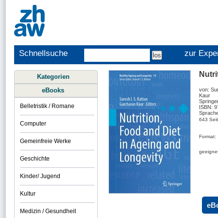
Schnellsuche
zur Expe
Nutri
Kategorien
eBooks
von: Su
Kaur
Springe
Belletristik / Romane
ISBN: 
Sprache
643 Sei
Computer
Format:
Gemeinfreie Werke
geeignet
Geschichte
Kinder/ Jugend
Kultur
eB
Medizin / Gesundheit