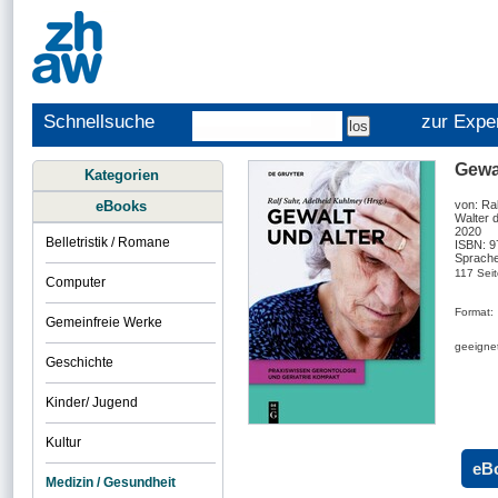
Schnellsuche
zur Expe
Gewal
Kategorien
eBooks
von: Ra
Walter 
2020
Belletristik / Romane
ISBN: 
Sprache
117 Sei
Computer
Format:
Gemeinfreie Werke
geeignet
Geschichte
Kinder/ Jugend
Kultur
eB
Medizin / Gesundheit