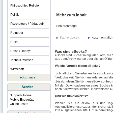
Philosophie / Religion
Politik
Mehr zum Inhalt
Psychologie / Pädagogik
Seniorentango
Ratgeber
Kapitelübersicht
Kurzinformatio
Recht
Reise / Hobbys
Was sind eBooks?
eBooks sind Bücher in digitaler Form, die
aus dem Archiv warten oder sich an Öffnun
Technik / Wissen
Welche Vorteile bieten eBooks?
Wirtschaft
Schnelligkeit:
Sie erhalten Ihr eBook sofor
eJournals
Verfügbarkeit:
Sie können jederzeit auf di
Zusatznutzen:
Sie können eBooks unbegre
Mit der Downloadversion eines Buches k
Service
nach Stichworten suchen, elektronische N
Support-Hotline
Und wie funktioniert's?
Mobile Endgeräte
Wählen Sie ein eBook aus und legen
Online Lesen
Authentifizierungsprozess, der sicher stel
Ihre ausgeliehenen Titel für Sie bereit lieg