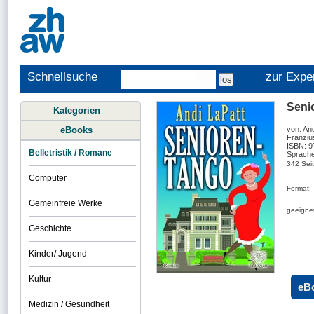
Schnellsuche
zur Expe
Seni
Kategorien
eBooks
von: And
Franziu
ISBN: 
Belletristik / Romane
Sprache
342 Sei
Computer
Format:
Gemeinfreie Werke
geeignet
Geschichte
Kinder/ Jugend
Kultur
eB
Medizin / Gesundheit