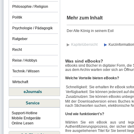
Philosophie / Religion
Politik
Mehr zum Inhalt
Psychologie / Pädagogik
Der Alte König in seinem Exil
Ratgeber
Kapitelübersicht
Kurzinformatio
Recht
Reise / Hobbys
Was sind eBooks?
eBooks sind Bücher in digitaler Form, die
aus dem Archiv warten oder sich an Öffnun
Technik / Wissen
Welche Vorteile bieten eBooks?
Wirtschaft
Schnelligkeit:
Sie erhalten Ihr eBook sofor
eJournals
Verfügbarkeit:
Sie können jederzeit auf di
Zusatznutzen:
Sie können eBooks unbegre
Mit der Downloadversion eines Buches k
Service
nach Stichworten suchen, elektronische N
Support-Hotline
Und wie funktioniert's?
Mobile Endgeräte
Wählen Sie ein eBook aus und legen
Online Lesen
Authentifizierungsprozess, der sicher stel
Ihre ausgeliehenen Titel für Sie bereit lieg