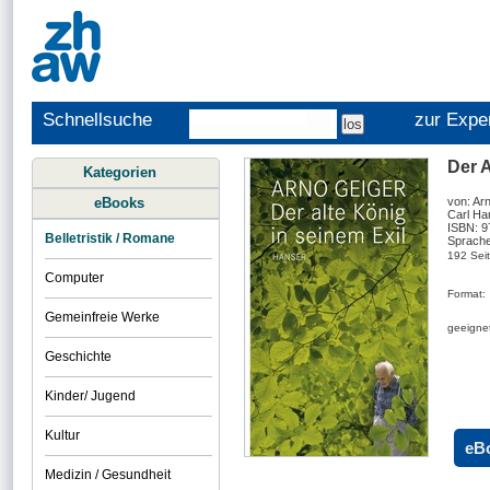
Schnellsuche
zur Expe
Der A
Kategorien
eBooks
von: Ar
Carl Ha
ISBN: 
Belletristik / Romane
Sprache
192 Sei
Computer
Format:
Gemeinfreie Werke
geeignet
Geschichte
Kinder/ Jugend
Kultur
eB
Medizin / Gesundheit