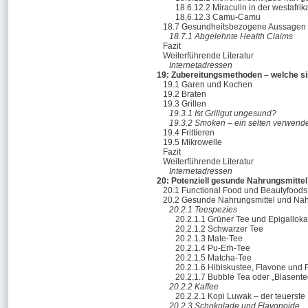
18.6.12.2 Miraculin in der westafr
18.6.12.3 Camu-Camu
18.7 Gesundheitsbezogene Aussagen 
18.7.1 Abgelehnte Health Claims
Fazit
Weiterführende Literatur
Internetadressen
19: Zubereitungsmethoden – welche s
19.1 Garen und Kochen
19.2 Braten
19.3 Grillen
19.3.1 Ist Grillgut ungesund?
19.3.2 Smoken – ein selten verwend
19.4 Frittieren
19.5 Mikrowelle
Fazit
Weiterführende Literatur
Internetadressen
20: Potenziell gesunde Nahrungsmittel
20.1 Functional Food und Beautyfoods
20.2 Gesunde Nahrungsmittel und Nahr
20.2.1 Teespezies
20.2.1.1 Grüner Tee und Epigalloka
20.2.1.2 Schwarzer Tee
20.2.1.3 Mate-Tee
20.2.1.4 Pu-Erh-Tee
20.2.1.5 Matcha-Tee
20.2.1.6 Hibiskustee, Flavone und 
20.2.1.7 Bubble Tea oder „Blasente
20.2.2 Kaffee
20.2.2.1 Kopi Luwak – der teuerste 
20.2.3 Schokolade und Flavonoide