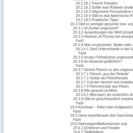
20.2.18.1 French Paradox
20.2.18.2 Sollte man Rotwein anst
20.2.18.3 Oligomere Procyanidine
20.2.18.4 Gibt es das Italienische 
20.2.18.5 Praktische Tipps
20.3 Gibt es weniger gesunde bzw. u
20.3.1 Ist Zucker ungesund?
20.3.2 Auswirkungen der WHO-Empfe
20.3.3 Allulose (d-Picose) als energi
Fazit
20.3.4 Was ist gesünder: Butter oder
20.3.4.1 Sind Unterschiede in der 
Fazit
20.3.5 Ist das Frühstücksei ungesun
20.3.6 Ist Glutamat gefährlich?
Fazit
20.3.7 Gehört Fleisch zu den unges
20.3.7.1 Fleisch „aus der Retorte“
20.3.7.2 Seitan als Fleischersatz
20.3.7.3 Ist der Verzehr von Insekt
20.3.7.4 Fleischersatz aus Pilzen
20.3.8 Wie gesund ist Milch
20.3.8.1 Was kann als ursächlich d
20.3.9 Gibt es geschmacklich unattra
Fazit
20.4 Kochsalz – Killer oder Kultgewür
Fazit
20.5 Gene beeinflussen den Geschma
Fazit
20.6 Nahrungsmittelkonservier ung
20.6.1 Einfrieren und Frosten
20.6.2 Tiefkühlkost