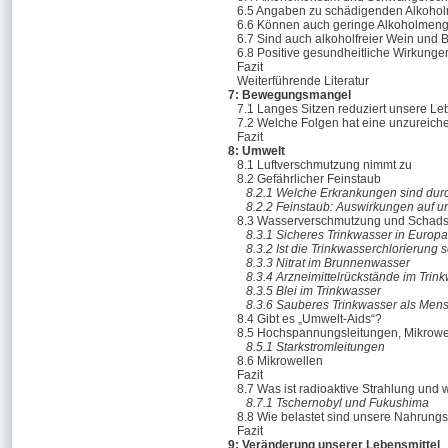
6.5 Angaben zu schädigenden Alkoho
6.6 Können auch geringe Alkoholmen
6.7 Sind auch alkoholfreier Wein und 
6.8 Positive gesundheitliche Wirkunge
Fazit
Weiterführende Literatur
7: Bewegungsmangel
7.1 Langes Sitzen reduziert unsere L
7.2 Welche Folgen hat eine unzureichen
Fazit
8: Umwelt
8.1 Luftverschmutzung nimmt zu
8.2 Gefährlicher Feinstaub
8.2.1 Welche Erkrankungen sind dur
8.2.2 Feinstaub: Auswirkungen auf u
8.3 Wasserverschmutzung und Schadst
8.3.1 Sicheres Trinkwasser in Europa
8.3.2 Ist die Trinkwasserchlorierung 
8.3.3 Nitrat im Brunnenwasser
8.3.4 Arzneimittelrückstände im Trin
8.3.5 Blei im Trinkwasser
8.3.6 Sauberes Trinkwasser als Men
8.4 Gibt es „Umwelt-Aids“?
8.5 Hochspannungsleitungen, Mikrowel
8.5.1 Starkstromleitungen
8.6 Mikrowellen
Fazit
8.7 Was ist radioaktive Strahlung und w
8.7.1 Tschernobyl und Fukushima
8.8 Wie belastet sind unsere Nahrungs
Fazit
9: Veränderung unserer Lebensmittel