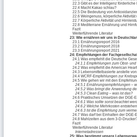
22.3 Gibt es der Intelligenz förderli
22.4 Macht Kakao schlau?
22.5 Die Bedeutung von Antioxidanzie
22.6 Weingenuss, körperliche Aktivität
22.7 Körperliche Aktivität und Hirnleis
22.8 Mediterrane Ernährung und Hirnf
Fazit
Weiterführende Literatur
23: Wie ernähren wir uns in Deutschla
23.1 Ernährungsreport 2016
23.2 Ernährungsreport 2018
23.3 Ernährungsreport 2021
24: Empfehlungen der Fachgesellscha
24.1 Was empfiehlt die Deutsche Gese
24.1.1 Empfehlungen zum Obst- un
24.2 Was empfiehlt die American Heart
24.3 Lebensmittelbasierte anstelle vo
24.4 WCRF-Empfehlungen zur Krebspr
24.5 Wie gehen wir mit den Empfehlu
24.5.1 Ernährungsempfehlungen – wa
24.5.2 Was bringt die Anwendung de
24.5.3 Clean Eating – was ist das?
24.6 Praktisches Umsetzen der DGE-
24.6.1 Was sollte sonst beachtet we
24.6.2 Welche Mehrkosten entstehen
24.6.3 Ist die Empfehlung zum vermeh
24.7 Was darf bei Einhalten der DGE
24.8 Mahlzeiten aus dem 3-D-Drucker
Fazit
Weiterführende Literatur
Internetadressen
25: Was bestimmt unsere Lebenserwa