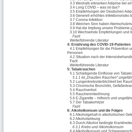
3.3 Weshalb erkranken Adipöse bei ei
3.4 Long COVID – was ist das?
3.5 Empfehlungen der Deutschen Adipo
3.6 Generell erhöhtes Infektionsrisiko 
3.7 Corona-Infektion
3.8 Welchen Sinn haben Atemschutzm
3.9 Hat die Impfung unsere Probleme 
3.10 Wechselnde Empfehlungen und I
Fazit
Weiterführende Literatur
4: Ernährung des COVID-19-Patienten
4.1 Empfehlungen für die Prävention 
Personen
4.2 Situation nach der Intensivbehand
Fazit
Weiterführende Literatur
5: Tabakrauchen
5.1 Schädigende Einflüsse von Tabak
5.1.1 Ist „Draußen Rauchen“ ungefäh
5.2 Lungenkrebssterblichkeit bei Rau
5.3 Chronische Bronchitis, Gefäßerkr
5.4 Rauchverbot
5.5 Raucherentwöhnung
5.6 E-Zigarette – hilfreich und ungefäh
5.7 Der Tabakerhitzer
Fazit
6: Alkoholkonsum und die Folgen
6.1 Alkoholgehalt in alkoholischen Ge
6.2 Alkoholwirkung
6.3 Durch Alkohol bedingte Krankheite
6.3.1 Krebs und Alkoholkonsum
6.4 Alkoholkonsum und Schwangersch