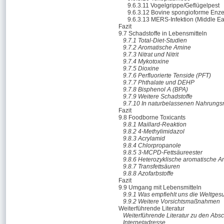
9.6.3.11 Vogelgrippe/Geflügelpest
9.6.3.12 Bovine spongioforme Enz
9.6.3.13 MERS-Infektion (Middle E
Fazit
9.7 Schadstoffe in Lebensmitteln
9.7.1 Total-Diet-Studien
9.7.2 Aromatische Amine
9.7.3 Nitrat und Nitrit
9.7.4 Mykotoxine
9.7.5 Dioxine
9.7.6 Perfluorierte Tenside (PFT)
9.7.7 Phthalate und DEHP
9.7.8 Bisphenol A (BPA)
9.7.9 Weitere Schadstoffe
9.7.10 In naturbelassenen Nahrungsm
Fazit
9.8 Foodborne Toxicants
9.8.1 Maillard-Reaktion
9.8.2 4-Methylimidazol
9.8.3 Acrylamid
9.8.4 Chlorpropanole
9.8.5 3-MCPD-Fettsäureester
9.8.6 Heterozyklische aromatische 
9.8.7 Transfettsäuren
9.8.8 Azofarbstoffe
Fazit
9.9 Umgang mit Lebensmitteln
9.9.1 Was empfiehlt uns die Weltge
9.9.2 Weitere Vorsichtsmaßnahmen
Weiterführende Literatur
Weiterführende Literatur zu den Absch
Internetadresse