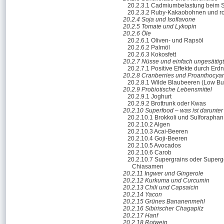
20.2.3.1 Cadmiumbelastung beim 
20.2.3.2 Ruby-Kakaobohnen und r
20.2.4 Soja und Isoflavone
20.2.5 Tomate und Lykopin
20.2.6 Öle
20.2.6.1 Oliven- und Rapsöl
20.2.6.2 Palmöl
20.2.6.3 Kokosfett
20.2.7 Nüsse und einfach ungesättig
20.2.7.1 Positive Effekte durch Erd
20.2.8 Cranberries und Proanthocya
20.2.8.1 Wilde Blaubeeren (Low Bu
20.2.9 Probiotische Lebensmittel
20.2.9.1 Joghurt
20.2.9.2 Brottrunk oder Kwas
20.2.10 Superfood – was ist darunter
20.2.10.1 Brokkoli und Sulforaphan
20.2.10.2 Algen
20.2.10.3 Acai-Beeren
20.2.10.4 Goji-Beeren
20.2.10.5 Avocados
20.2.10.6 Carob
20.2.10.7 Supergrains oder Superg
Chiasamen
20.2.11 Ingwer und Gingerole
20.2.12 Kurkuma und Curcumin
20.2.13 Chili und Capsaicin
20.2.14 Yacon
20.2.15 Grünes Bananenmehl
20.2.16 Sibirischer Chagapilz
20.2.17 Hanf
20.2.18 Rotwein