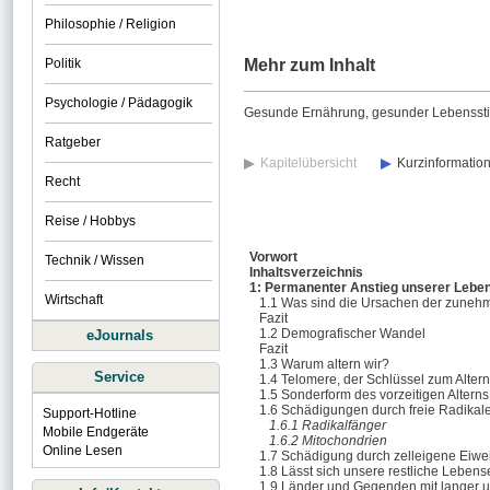
Philosophie / Religion
Politik
Mehr zum Inhalt
Psychologie / Pädagogik
Gesunde Ernährung, gesunder Lebensstil 
Ratgeber
Kapitelübersicht
Kurzinformatio
Recht
Reise / Hobbys
Vorwort
Technik / Wissen
Inhaltsverzeichnis
1: Permanenter Anstieg unserer Lebe
Wirtschaft
1.1 Was sind die Ursachen der zune
Fazit
1.2 Demografischer Wandel
eJournals
Fazit
1.3 Warum altern wir?
Service
1.4 Telomere, der Schlüssel zum Alter
1.5 Sonderform des vorzeitigen Alterns
1.6 Schädigungen durch freie Radikal
Support-Hotline
1.6.1 Radikalfänger
Mobile Endgeräte
1.6.2 Mitochondrien
Online Lesen
1.7 Schädigung durch zelleigene Eiwe
1.8 Lässt sich unsere restliche Leben
1.9 Länder und Gegenden mit langer 