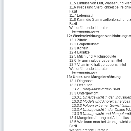
11.5 Einfluss von Luft, Wasser und kr
11.6 Krebs und Sterblichkeit bei reich
Fazit
11.7 Lebensstil
11.8 Kann die Stammzellenforschung z
Fazit
Weiterführende Literatur
Internetadressen
12: Wechselwirkungen von Nahrungsmit
12.1 Zitrate
12.2 Grapefruitsaft
12.3 Koffein
12.4 Lakritze
12.5 Milch und Milchprodukte
12.6 Tyraminhaltige Lebensmittel
12.7 Vitamin-K-haltige Lebensmittel
Weiterführende Literatur
Internetadresse
13: Unter- und Mangelernährung
13.1 Diagnose
13.2 Definition
13.2.1 Body-Mass-Index (BMI)
13.3 Untergewicht
13.3.1 Untergewicht in den Industrie
13.3.2 Models und Anorexia nervosa
13.3.3 Folgen extremer Gewichtsab
13.3.4 Untergewicht in der Dritten We
13.3.5 Untergewicht und Mangelernä
13.4 Mangelernährung bei Adipositas –
13.5 Wie kann man bei Untergewicht
Fazit
Weiterführende Literatur