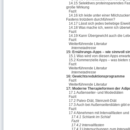
14.15 Selektives proteinsparendes Fast
große Wirkung
Fazit
14.16 Ich leide unter einer Milchzucke
Fastens trotzdem durchführen?
14.17 Lässt sich jedes beliebige Eiwe
14.18 Was mache ich, wenn ich überw
Fazit
14.19 Kann Übergewicht auch die Leb
Fazit
Weiterführende Literatur
Internetadresse
15: Ernährungs-Apps – wie sinnvoll si
15.1 Was wird von diesen Apps erwart
15.2 Kommerzielle Apps – was bieten 
Fazit
Weiterführende Literatur
Internetadresse
16: Gewichtsreduktionspro­gramme
Fazit
Weiterführende Literatur
17: Moderne Therapieformen der Adip
17.1 Außenseiter- und Modediäten
Fazit
17.2 Paleo-Diät, Steinzeit-Diät
17.3 Auch bei Außenseiterdiäten gibt e
Fazit
17.4 Abnehmen mit Intervallfasten und 
17.4.1 Schlank im Schlaf
Fazit
17.4.2 Intervallfasten
17.4.3 Untersuchungen zum Intervall