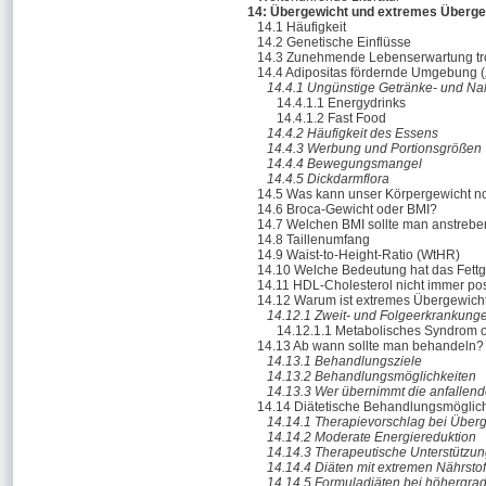
14: Übergewicht und extremes Übergew
14.1 Häufigkeit
14.2 Genetische Einflüsse
14.3 Zunehmende Lebenserwartung tro
14.4 Adipositas fördernde Umgebung (
14.4.1 Ungünstige Getränke- und Na
14.4.1.1 Energydrinks
14.4.1.2 Fast Food
14.4.2 Häufigkeit des Essens
14.4.3 Werbung und Portionsgrößen
14.4.4 Bewegungsmangel
14.4.5 Dickdarmflora
14.5 Was kann unser Körpergewicht n
14.6 Broca-Gewicht oder BMI?
14.7 Welchen BMI sollte man anstreb
14.8 Taillenumfang
14.9 Waist-to-Height-Ratio (WtHR)
14.10 Welche Bedeutung hat das Fettg
14.11 HDL-Cholesterol nicht immer pos
14.12 Warum ist extremes Übergewicht
14.12.1 Zweit- und Folgeerkrankung
14.12.1.1 Metabolisches Syndrom 
14.13 Ab wann sollte man behandeln?
14.13.1 Behandlungsziele
14.13.2 Behandlungsmögli­chkeiten
14.13.3 Wer übernimmt die anfallen
14.14 Diätetische Behandlungsmögli­ch
14.14.1 Therapievorschlag bei Überg
14.14.2 Moderate Energiereduktion
14.14.3 Therapeutische Unterstützu
14.14.4 Diäten mit extremen Nährstof
14.14.5 Formuladiäten bei höhergrad