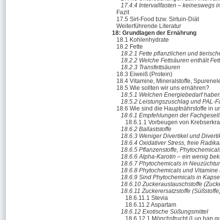
17.4.4 Intervallfasten – keineswegs i
Fazit
17.5 Sirt-Food bzw. Sirtuin-Diät
Weiterführende Literatur
18: Grundlagen der Ernährung
18.1 Kohlenhydrate
18.2 Fette
18.2.1 Fette pflanzlichen und tieris
18.2.2 Welche Fettsäuren enthält Fet
18.2.3 Transfettsäuren
18.3 Eiweiß (Protein)
18.4 Vitamine, Mineralstoffe, Spurene
18.5 Wie sollten wir uns ernähren?
18.5.1 Welchen Energiebedarf haben
18.5.2 Leistungszuschlag und PAL-F
18.6 Wie sind die Hauptnährstoffe in u
18.6.1 Empfehlungen der Fachgesell
18.6.1.1 Vorbeugen von Krebserkr
18.6.2 Ballaststoffe
18.6.3 Weniger Divertikel und Divertik
18.6.4 Oxidativer Stress, freie Radik
18.6.5 Pflanzenstoffe, Phytochemica
18.6.6 Alpha-Karotin – ein wenig bek
18.6.7 Phytochemicals in Neuzücht
18.6.8 Phytochemicals und Vitamine 
18.6.9 Sind Phytochemicals in Kapse
18.6.10 Zuckeraustauschstoffe (Zucke
18.6.11 Zuckerersatzstoffe (Süßstoffe
18.6.11.1 Stevia
18.6.11.2 Aspartam
18.6.12 Exotische Süßungsmittel
18.6.12.1 Mönchsfrucht (Luo han g