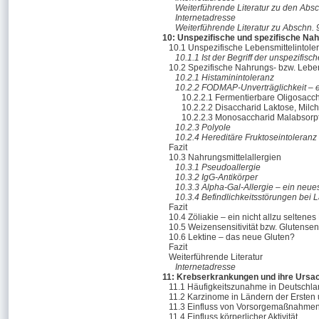
Weiterführende Literatur zu den Absch
Internetadresse
Weiterführende Literatur zu Abschn. 
10: Unspezifische und spezifische Nah
10.1 Unspezifische Lebensmittelintole
10.1.1 Ist der Begriff der unspezifis
10.2 Spezifische Nahrungs- bzw. Lebens
10.2.1 Histaminintoleranz
10.2.2 FODMAP-Unverträglichkeit – 
10.2.2.1 Fermentierbare Oligosacc
10.2.2.2 Disaccharid Laktose, Milch
10.2.2.3 Monosaccharid Malabsorpt
10.2.3 Polyole
10.2.4 Hereditäre Fruktoseintoleran
Fazit
10.3 Nahrungsmittelallergien
10.3.1 Pseudoallergie
10.3.2 IgG-Antikörper
10.3.3 Alpha-Gal-Allergie – ein neue
10.3.4 Befindlichkeitsstörungen bei
Fazit
10.4 Zöliakie – ein nicht allzu seltenes
10.5 Weizensensitivität bzw. Glutensens
10.6 Lektine – das neue Gluten?
Fazit
Weiterführende Literatur
Internetadresse
11: Krebserkrankungen und ihre Ursa
11.1 Häufigkeitszunahme in Deutschl
11.2 Karzinome in Ländern der Ersten 
11.3 Einfluss von Vorsorgemaßnahmen a
11.4 Einfluss körperlicher Aktivität