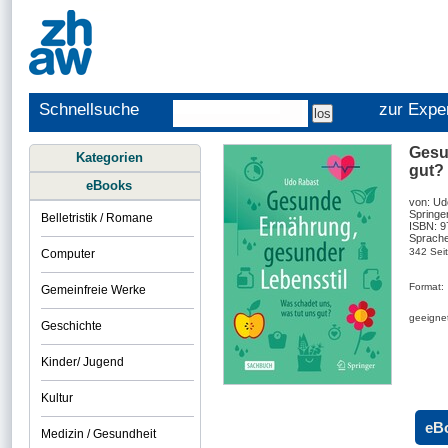
Schnellsuche
zur Expe
Gesu
Kategorien
gut?
eBooks
von: Ud
Springe
Belletristik / Romane
ISBN: 
Sprache
342 Sei
Computer
Format:
Gemeinfreie Werke
geeignet
Geschichte
Kinder/ Jugend
Kultur
eB
Medizin / Gesundheit