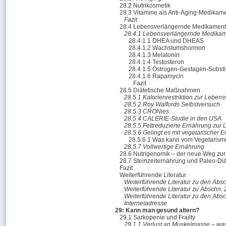
28.2 Nutrikosmetik
28.3 Vitamine als Anti-Aging-Medikam
Fazit
28.4 Lebensverlängernde Medikamen
28.4.1 Lebensverlängernde Medika
28.4.1.1 DHEA und DHEAS
28.4.1.2 Wachstumshormon
28.4.1.3 Melatonin
28.4.1.4 Testosteron
28.4.1.5 Östrogen-Gestagen-Substi
28.4.1.6 Rapamycin
Fazit
28.5 Diätetische Maßnahmen
28.5.1 Kalorienrestriktion zur Leben
28.5.2 Roy Walfords Selbstversuch
28.5.3 CRONies
28.5.4 CALERIE-Studie in den USA
28.5.5 Fettreduzierte Ernährung zur
28.5.6 Gelingt es mit vegetarischer 
28.5.6.1 Was kann vom Vegetarism
28.5.7 Vollwertige Ernährung
28.6 Nutrigenomik – der neue Weg zur
28.7 Steinzeiternährung und Paleo-Diä
Fazit
Weiterführende Literatur
Weiterführende Literatur zu den Absc
Weiterführende Literatur zu Abschn. 
Weiterführende Literatur zu den Absc
Internetadresse
29: Kann man gesund altern?
29.1 Sarkopenie und Frailty
29.1.1 Verlust an Muskelmasse – was