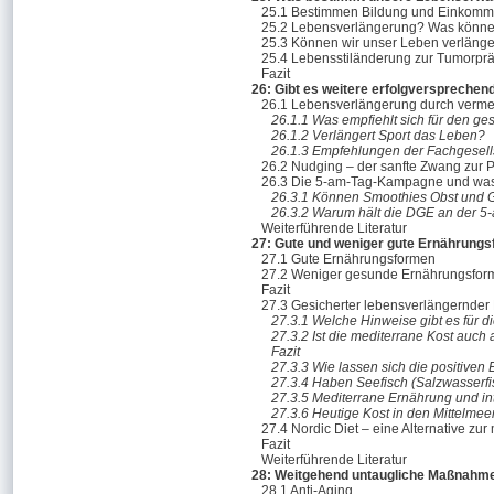
25.1 Bestimmen Bildung und Einkomm
25.2 Lebensverlängerung? Was könne
25.3 Können wir unser Leben verläng
25.4 Lebensstiländerung zur Tumorpr
Fazit
26: Gibt es weitere erfolgversprech
26.1 Lebensverlängerung durch vermehr
26.1.1 Was empfiehlt sich für den 
26.1.2 Verlängert Sport das Leben?
26.1.3 Empfehlungen der Fachgesell
26.2 Nudging – der sanfte Zwang zur 
26.3 Die 5-am-Tag-Kampagne und was
26.3.1 Können Smoothies Obst und G
26.3.2 Warum hält die DGE an der 5
Weiterführende Literatur
27: Gute und weniger gute Ernährung
27.1 Gute Ernährungsformen
27.2 Weniger gesunde Ernährungsfor
Fazit
27.3 Gesicherter lebensverlängernder 
27.3.1 Welche Hinweise gibt es für d
27.3.2 Ist die mediterrane Kost auc
Fazit
27.3.3 Wie lassen sich die positiven 
27.3.4 Haben Seefisch (Salzwasserfi
27.3.5 Mediterrane Ernährung und i
27.3.6 Heutige Kost in den Mittelmee
27.4 Nordic Diet – eine Alternative zu
Fazit
Weiterführende Literatur
28: Weitgehend untaugliche Maßnahme
28.1 Anti-Aging