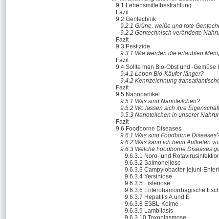
9.1 Lebensmittelbestrahlung
Fazit
9.2 Gentechnik
9.2.1 Grüne, weiße und rote Gentech
9.2.2 Gentechnisch veränderte Nahru
Fazit
9.3 Pestizide
9.3.1 Wie werden die erlaubten Men
Fazit
9.4 Sollte man Bio-Obst und -Gemüse
9.4.1 Leben Bio-Käufer länger?
9.4.2 Kennzeichnung transatlantisch
Fazit
9.5 Nanopartikel
9.5.1 Was sind Nanoteilchen?
9.5.2 Wo lassen sich ihre Eigenscha
9.5.3 Nanoteilchen in unserer Nahrun
Fazit
9.6 Foodborne Diseases
9.6.1 Was sind Foodborne Diseases
9.6.2 Was kann ich beim Auftreten vo
9.6.3 Welche Foodborne Diseases gi
9.6.3.1 Noro- und Rotavirusinfekti
9.6.3.2 Salmonellose
9.6.3.3 Campylobacter-jejuni-Enteri
9.6.3.4 Yersiniose
9.6.3.5 Listeriose
9.6.3.6 Enterohämorrhagische Esch
9.6.3.7 Hepatitis A und E
9.6.3.8 ESBL-Keime
9.6.3.9 Lambliasis
9.6.3.10 Toxoplasmose