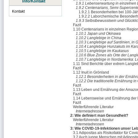
Info/Kontakt
1.9.1 Lebenserwartung in einzelnen
1.9.2 Centenarians, Semi-Supercent
Kontakt
1.9.2.1 Besonderheiten bei 100-Jä
1.9.2.2 Laborchemische Besonderh
1.9.3 Selbstbewusstsein und Glückli
Fazit
1.10 Centenarians in einzelnen Regio
1.10.1 Japan und Okinawa
1.10.2 Langlebige in China
1.10.3 Langlebige auf Sardinien, in
1.10.4 Langlebige Hunzakuts im Ka
1.10.5 Langlebige im Kaukasus
1.10.6 Blue Zones als Orte der Langl
1.10.7 Langlebige in Nordamerika: 
1.11 Sind Berichte über extrem Langle
Fazit
1.12 Inuit in Grönland
1.12.1 Besonderheiten in der Ernähru
1.12.2 Die traditionelle Ernährung in
Fazit
1.13 Leben und Ernährung der Amazon
Fazit
1.14 Lebensweise und Ernährung der 
Fazit
Weiterführende Literatur
Internetadressen
2: Wie definiert man Gesundheit?
Weiterführende Literatur
Internetadressen
3: Wie COVID-19-Infektionen unser Le
3.1 Adipositas als Risikofaktor für Cov
3.2 Auch junge Menschen mit Adiposita