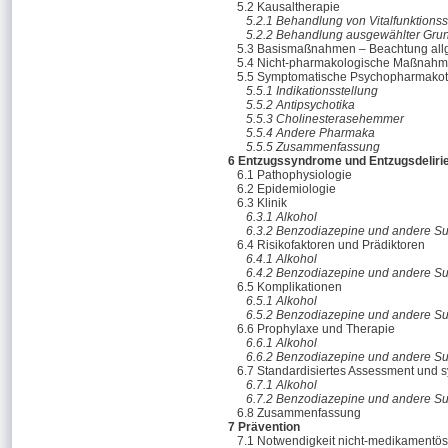
5.2 Kausaltherapie
5.2.1 Behandlung von Vitalfunktions
5.2.2 Behandlung ausgewählter Gru
5.3 Basismaßnahmen – Beachtung allge
5.4 Nicht-pharmakologische Maßnahm
5.5 Symptomatische Psychopharmakoth
5.5.1 Indikationsstellung
5.5.2 Antipsychotika
5.5.3 Cholinesterasehemmer
5.5.4 Andere Pharmaka
5.5.5 Zusammenfassung
6 Entzugssyndrome und Entzugsdeliri
6.1 Pathophysiologie
6.2 Epidemiologie
6.3 Klinik
6.3.1 Alkohol
6.3.2 Benzodiazepine und andere S
6.4 Risikofaktoren und Prädiktoren
6.4.1 Alkohol
6.4.2 Benzodiazepine und andere S
6.5 Komplikationen
6.5.1 Alkohol
6.5.2 Benzodiazepine und andere S
6.6 Prophylaxe und Therapie
6.6.1 Alkohol
6.6.2 Benzodiazepine und andere S
6.7 Standardisiertes Assessment und
6.7.1 Alkohol
6.7.2 Benzodiazepine und andere S
6.8 Zusammenfassung
7 Prävention
7.1 Notwendigkeit nicht-medikament