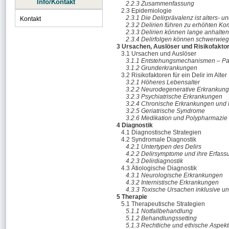
Info/Kontakt
2.2.3 Zusammenfassung
2.3 Epidemiologie
2.3.1 Die Delirprävalenz ist alters- 
Kontakt
2.3.2 Delirien führen zu erhöhten Kom
2.3.3 Delirien können lange anhalten
2.3.4 Delirfolgen können schwerwieg
3 Ursachen, Auslöser und Risikofakto
3.1 Ursachen und Auslöser
3.1.1 Entstehungsmechanismen – Pa
3.1.2 Grunderkrankungen
3.2 Risikofaktoren für ein Delir im Alter
3.2.1 Höheres Lebensalter
3.2.2 Neurodegenerative Erkranku
3.2.3 Psychiatrische Erkrankungen
3.2.4 Chronische Erkrankungen und M
3.2.5 Geriatrische Syndrome
3.2.6 Medikation und Polypharmazie
4 Diagnostik
4.1 Diagnostische Strategien
4.2 Syndromale Diagnostik
4.2.1 Untertypen des Delirs
4.2.2 Delirsymptome und ihre Erfass
4.2.3 Delirdiagnostik
4.3 Ätiologische Diagnostik
4.3.1 Neurologische Erkrankungen
4.3.2 Internistische Erkrankungen
4.3.3 Toxische Ursachen inklusive u
5 Therapie
5.1 Therapeutische Strategien
5.1.1 Notfallbehandlung
5.1.2 Behandlungssetting
5.1.3 Rechtliche und ethische Aspek