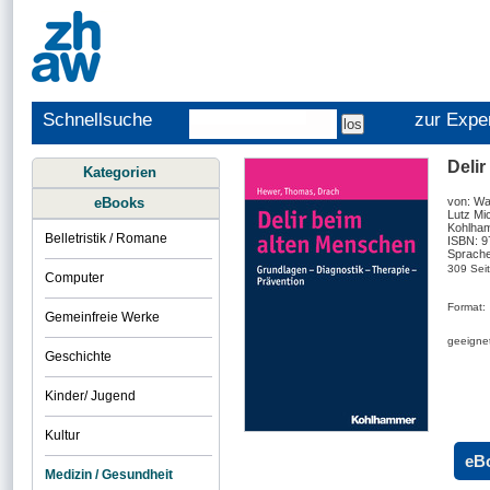
Schnellsuche
zur Expe
Delir
Kategorien
eBooks
von: Wa
Lutz Mi
Kohlham
Belletristik / Romane
ISBN: 
Sprache
309 Sei
Computer
Format:
Gemeinfreie Werke
geeignet
Geschichte
Kinder/ Jugend
Kultur
eB
Medizin / Gesundheit