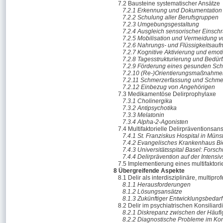
7.2 Bausteine systematischer Ansätze
7.2.1 Erkennung und Dokumentation 
7.2.2 Schulung aller Berufsgruppen
7.2.3 Umgebungsgestaltung
7.2.4 Ausgleich sensorischer Einsc
7.2.5 Mobilisation und Vermeidung
7.2.6 Nahrungs- und Flüssigkeitsau
7.2.7 Kognitive Aktivierung und emot
7.2.8 Tagesstrukturierung und Bedürf
7.2.9 Förderung eines gesunden Sch
7.2.10 (Re-)Orientierungsmaßnahm
7.2.11 Schmerzerfassung und Schme
7.2.12 Einbezug von Angehörigen
7.3 Medikamentöse Delirprophylaxe
7.3.1 Cholinergika
7.3.2 Antipsychotika
7.3.3 Melatonin
7.3.4 Alpha-2-Agonisten
7.4 Multifaktorielle Delirpräventions
7.4.1 St. Franziskus Hospital in Mün
7.4.2 Evangelisches Krankenhaus Bi
7.4.3 Universitätsspital Basel: For
7.4.4 Delirprävention auf der Intensiv
7.5 Implementierung eines multifaktori
8 Übergreifende Aspekte
8.1 Delir als interdisziplinäre, multip
8.1.1 Herausforderungen
8.1.2 Lösungsansätze
8.1.3 Zukünftiger Entwicklungsbedarf
8.2 Delir im psychiatrischen Konsiliard
8.2.1 Diskrepanz zwischen der Häufig
8.2.2 Diagnostische Probleme im Kon