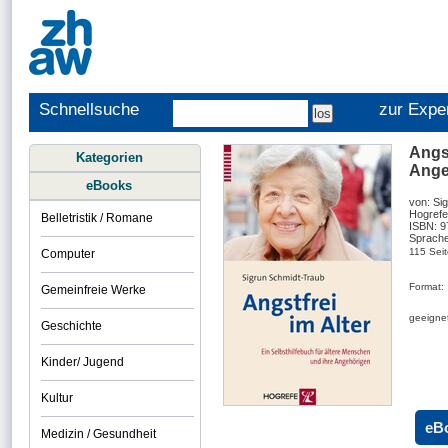
Schnellsuche
zur Expe
Angst
Kategorien
Ange
eBooks
von: Si
Hogrefe
Belletristik / Romane
ISBN: 
Sprache
115 Sei
Computer
Format:
Gemeinfreie Werke
geeignet
Geschichte
Kinder/ Jugend
Kultur
eB
Medizin / Gesundheit