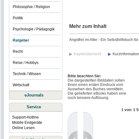
Philosophie / Religion
Politik
Mehr zum Inhalt
Psychologie / Pädagogik
Angstfrei im Alter - Ein Selbsthilfebuch 
Ratgeber
Recht
Kapitelübersicht
Kurzinformatio
Reise / Hobbys
Technik / Wissen
Bitte beachten Sie:
Die dargestellten Bilddaten sollen
Ihnen einen ersten Eindruck vom
Wirtschaft
Aussehen des Buches vermitteln.
Die gelieferten eBooks haben eine
eJournals
noch bessere Auflösung.
Service
1 von: 1 S
Support-Hotline
Mobile Endgeräte
Online Lesen