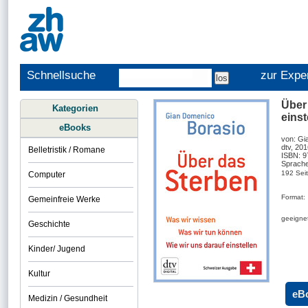
Schnellsuche
zur Expe
Über 
Kategorien
einst
eBooks
von: Gi
dtv, 20
Belletristik / Romane
ISBN: 
Sprache
192 Sei
Computer
Format:
Gemeinfreie Werke
geeignet
Geschichte
Kinder/ Jugend
Kultur
eB
Medizin / Gesundheit