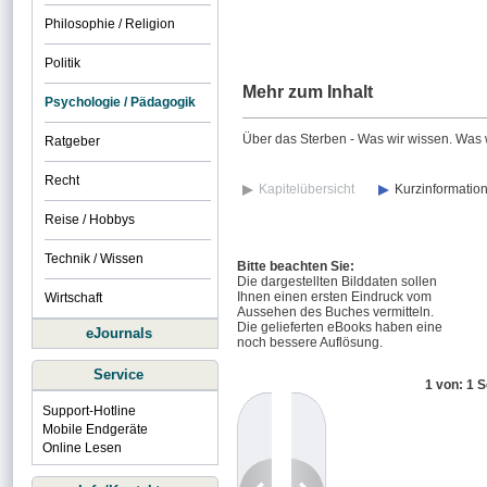
Philosophie / Religion
Politik
Mehr zum Inhalt
Psychologie / Pädagogik
Über das Sterben - Was wir wissen. Was w
Ratgeber
Recht
Kapitelübersicht
Kurzinformatio
Reise / Hobbys
Technik / Wissen
Bitte beachten Sie:
Die dargestellten Bilddaten sollen
Ihnen einen ersten Eindruck vom
Wirtschaft
Aussehen des Buches vermitteln.
Die gelieferten eBooks haben eine
eJournals
noch bessere Auflösung.
Service
1 von: 1 S
Support-Hotline
Mobile Endgeräte
Online Lesen