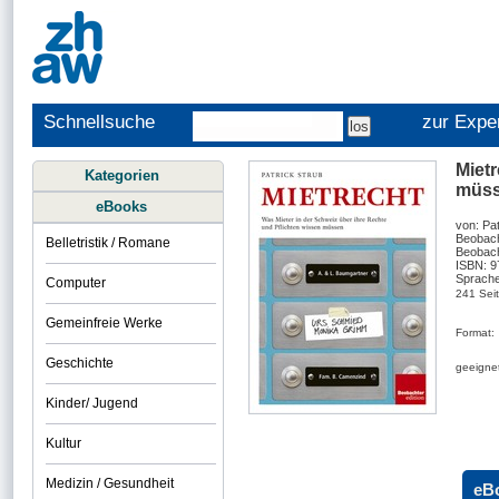
Schnellsuche
zur Expe
Mietr
Kategorien
müs
eBooks
von: Pa
Beobac
Belletristik / Romane
Beobach
ISBN: 
Sprache
Computer
241 Sei
Gemeinfreie Werke
Format:
Geschichte
geeignet
Kinder/ Jugend
Kultur
Medizin / Gesundheit
eB