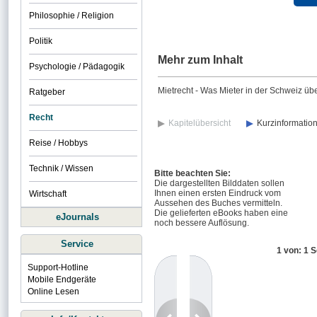
Philosophie / Religion
Politik
Mehr zum Inhalt
Psychologie / Pädagogik
Mietrecht - Was Mieter in der Schweiz üb
Ratgeber
Recht
Kapitelübersicht
Kurzinformatio
Reise / Hobbys
Technik / Wissen
Bitte beachten Sie:
Die dargestellten Bilddaten sollen
Ihnen einen ersten Eindruck vom
Wirtschaft
Aussehen des Buches vermitteln.
Die gelieferten eBooks haben eine
eJournals
noch bessere Auflösung.
Service
1 von: 1 S
Support-Hotline
Mobile Endgeräte
Online Lesen